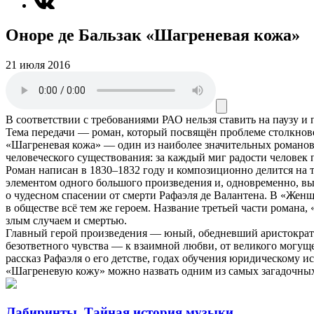
Оноре де Бальзак «Шагреневая кожа»
21 июля 2016
В соответствии с требованиями
РАО
нельзя ставить на паузу и
Тема передачи — роман, который посвящён проблеме столкнов
«Шагреневая кожа» — один из наиболее значительных романов 
человеческого существования: за каждый миг радости человек п
Роман написан в 1830–1832 году и композиционно делится на 
элементом одного большого произведения и, одновременно, выст
о чудесном спасении от смерти Рафаэля де Валантена. В «Женщ
в обществе всё тем же героем. Название третьей части романа,
злым случаем и смертью.
Главный герой произведения — юный, обедневший аристократ Ра
безответного чувства — к взаимной любви, от великого могуще
рассказ Рафаэля о его детстве, годах обучения юридическому и
«Шагреневую кожу» можно назвать одним из самых загадочных
Лабиринты. Тайная история музыки