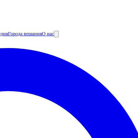
едия
Города вещания
О нас