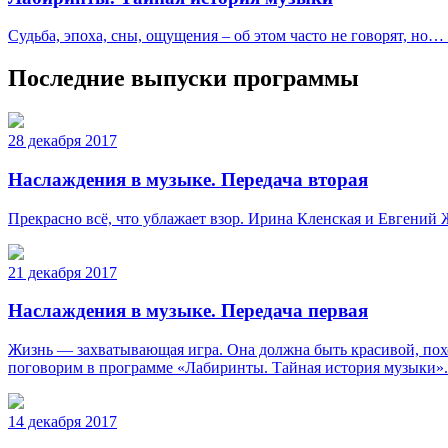
Судьба, эпоха, сны, ощущения – об этом часто не говорят, но…
Последние выпуски программы
28 декабря 2017
Наслаждения в музыке. Передача вторая
Прекрасно всё, что ублажает взор. Ирина Кленская и Евгений
21 декабря 2017
Наслаждения в музыке. Передача первая
Жизнь — захватывающая игра. Она должна быть красивой, похо
поговорим в программе «Лабиринты. Тайная история музыки».
14 декабря 2017