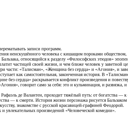
 перематывать записи программ.
ения неискушённого человека с кишащим пороками обществом, 
Бальзака, относящийся к разделу «Философских этюдов» эпопеи
латит частицей своей жизни, и чем ближе человек у заветной це
три части: «Талисман», «Женщина без сердца» и «Агония», и за
упает как самостоятельная, законченная история. В «Талисмане»
ине без сердца» раскрывается конфликт произведения и повеству
 «Агония», говорит само за себя: это и кульминация, и развязка,
фаэль де Валантен, проходит тяжёлый путь: от богатства — к бе
ства — к смерти. История жизни персонажа рисуется Бальзаком 
скусству, знакомстве с русской красавицей-графиней Феодорой.
 и увлекательных произведений «Человеческой комедии».