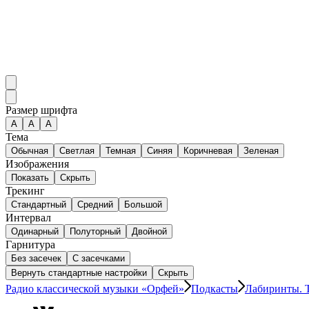
Размер шрифта
А
A
A
Тема
Обычная
Светлая
Темная
Синяя
Коричневая
Зеленая
Изображения
Показать
Скрыть
Трекинг
Стандартный
Средний
Большой
Интервал
Одинарный
Полуторный
Двойной
Гарнитура
Без засечек
С засечками
Вернуть стандартные настройки
Скрыть
Радио классической музыки «Орфей»
Подкасты
Лабиринты. 