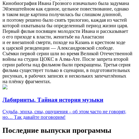
Кинобиография Ивана Грозного изначально была задумана
Эйзенштейном как единое, цельное повествование, однако
в таком виде картина получилась бы слишком длинной,
и поэтому решено было снять трилогию, каждая из частей
которой охватывала бы определенный период жизни царя.
Первый фильм посвящен молодости Ивана и рассказывает
о его приходе к власти, женитьбе на Анастасии
и ее внезапной смерти, походе на Казань и крестном ходе
к царской резиденции — Александровской слободе.
Съёмки первой серии шли во время Великой Отечественной
войны на студии ЦОКС в Алма-Ате. После запрета второй
серии работы над фильмом были прекращены. Третья серия
фильма существует только в сценарии, в подготовительных
рисунках, в рабочих записях и нескольких запечатлённых
на плёнку фрагментах.
Лабиринты. Тайная история музыки
Судьба, эпоха, сны, ощущения – об этом часто не говорят,
но… Так давайте поговорим!
Последние выпуски программы