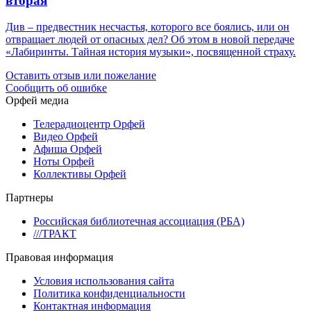
вторая
Див – предвестник несчастья, которого все боялись, или он
отвращает людей от опасных дел? Об этом в новой передаче
«Лабиринты. Тайная история музыки», посвященной страху.
Оставить отзыв или пожелание
Сообщить об ошибке
Орфей медиа
Телерадиоцентр Орфей
Видео Орфей
Афиша Орфей
Ноты Орфей
Коллективы Орфей
Партнеры
Российская библиотечная ассоциация (РБА)
///ТРАКТ
Правовая информация
Условия использования сайта
Политика конфиденциальности
Контактная информация