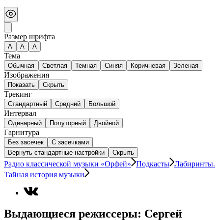
Размер шрифта
А
A
A
Тема
Обычная
Светлая
Темная
Синяя
Коричневая
Зеленая
Изображения
Показать
Скрыть
Трекинг
Стандартный
Средний
Большой
Интервал
Одинарный
Полуторный
Двойной
Гарнитура
Без засечек
С засечками
Вернуть стандартные настройки
Скрыть
Радио классической музыки «Орфей»
Подкасты
Лабиринты.
Тайная история музыки
Выдающиеся режиссеры: Сергей