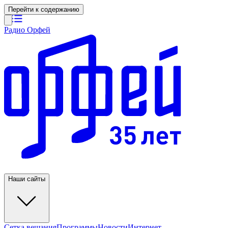
Перейти к содержанию
Радио Орфей
Наши сайты
Сетка вещания
Программы
Новости
Интернет-