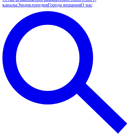
каналы
Энциклопедия
Города вещания
О нас