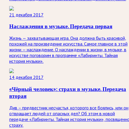
21 декабря 2017
Наслаждения в музыке. Передача первая
Жизнь — захватывающая игра. Она должна быть красивой,
похожей на произведение искусства. Самое главное в этой
жизни — наслаждение. О наслаждении в жизни, в музыке, в
искусстве поговорим в программе «Лабиринты. Тайная
история музыки».
14 декабря 2017
«Чёрный человек»: страхи в музыке. Передача
вторая
Див – предвестник несчастья, которого все боялись, или он
отвращает людей от опасных дел? Об этом в новой
передаче «Лабиринты. Тайная история музыки», посвященн
страху.