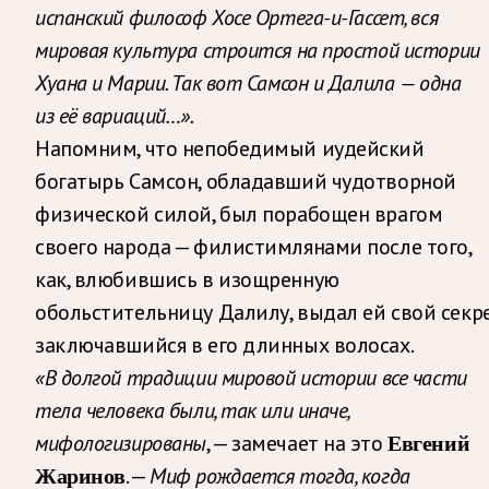
испанский философ Хосе Ортега-и-Гассет, вся
мировая культура строится на простой истории
Хуана и Марии. Так вот Самсон и Далила — одна
из её вариаций…».
Напомним, что непобедимый иудейский
богатырь Самсон, обладавший чудотворной
физической силой, был порабощен врагом
своего народа — филистимлянами после того,
как, влюбившись в изощренную
обольстительницу Далилу, выдал ей свой секре
заключавшийся в его длинных волосах.
«В долгой традиции мировой истории все части
тела человека были, так или иначе,
мифологизированы
, — замечает на это
Евгений
Жаринов
. —
Миф рождается тогда, когда