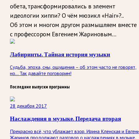
обета, трансформировались в элемент
идеологии хиппи? О чём мюзикл «Hair»?..
Об этом и многом другом размышляем вместе
с профессором Евгением Жариновым…
Лабиринты. Тайная история музыки
Судьба, эпоха, сны, ощущения – об этом часто не говорят,
но… Так давайте поговорим!
Последние выпуски программы
28 декабря 2017
Наслаждения в музыке. Передача вторая
Прекрасно всё, что ублажает взор. Ирина Кленская и Евген
Жаринов продолжают разговор о наслаждениях в музыке.