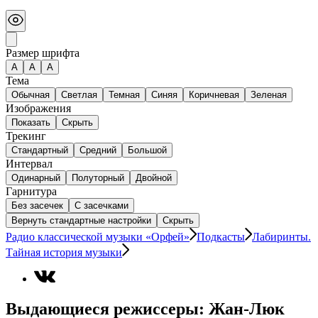
Размер шрифта
А
A
A
Тема
Обычная
Светлая
Темная
Синяя
Коричневая
Зеленая
Изображения
Показать
Скрыть
Трекинг
Стандартный
Средний
Большой
Интервал
Одинарный
Полуторный
Двойной
Гарнитура
Без засечек
С засечками
Вернуть стандартные настройки
Скрыть
Радио классической музыки «Орфей»
Подкасты
Лабиринты.
Тайная история музыки
Выдающиеся режиссеры: Жан-Люк