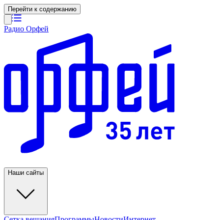
Перейти к содержанию
Радио Орфей
Наши сайты
Сетка вещания
Программы
Новости
Интернет-