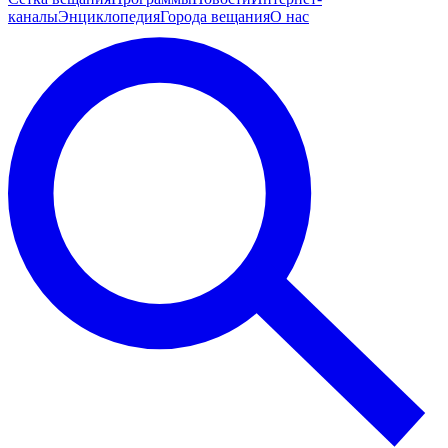
каналы
Энциклопедия
Города вещания
О нас