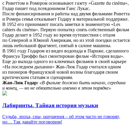
с Риветтом и Ромером основывают газету «Gazette du cinéma»,
Годар пишет под псевдонимом Ганс Лукас.
После финансирования и работы над двумя фильмами Риветта
и Ромера семья отказывает Годару в материальной поддержке.
В 1952 его принимают писать заметки в знаменитую «Les
cahiers du cinéma». Первую попытку снять собственный фильм
Годар делает в 1952 году во время путешествия с отцом
по Северной и Южной Америкам, но из этой поездки остается
лишь небольшой фрагмент, снятый в салоне машины.
В 1961 году Годаром из видео водопада в Париже, сделанного
Франсуа Трюффо был смонтирован фильм «История воды».
Еще до выхода одного из ключевых фильмов в своей карьере
«На последнем дыхании» Жан-Люк Годар считался одним
из пионеров Французской новой волны благодаря своим
критическим статьям и сценариям.
Жан-Люк Годар:
«В фильме должно быть начало, середина
и конец, — но не обязательно именно в этом порядке»
Лабиринты. Тайная история музыки
Судьба, эпоха, сны, ощущения – об этом часто не говорят,
но… Так давайте поговорим!