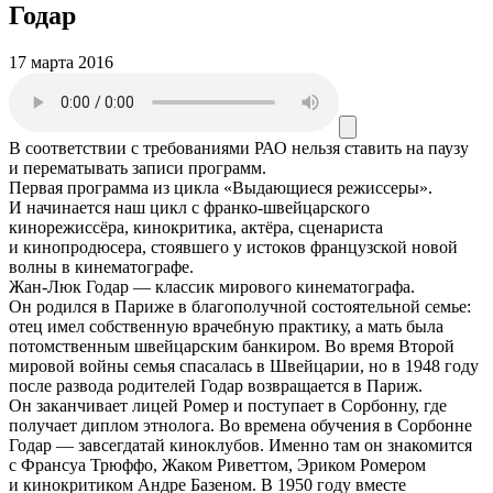
Годар
17 марта 2016
В соответствии с требованиями
РАО
нельзя ставить на паузу
и перематывать записи программ.
Первая программа из цикла «Выдающиеся режиссеры».
И начинается наш цикл с франко-швейцарского
кинорежиссёра, кинокритика, актёра, сценариста
и кинопродюсера, стоявшего у истоков французской новой
волны в кинематографе.
Жан-Люк Годар — классик мирового кинематографа.
Он родился в Париже в благополучной состоятельной семье:
отец имел собственную врачебную практику, а мать была
потомственным швейцарским банкиром. Во время Второй
мировой войны семья спасалась в Швейцарии, но в 1948 году
после развода родителей Годар возвращается в Париж.
Он заканчивает лицей Ромер и поступает в Сорбонну, где
получает диплом этнолога. Во времена обучения в Сорбонне
Годар — завсегдатай киноклубов. Именно там он знакомится
с Франсуа Трюффо, Жаком Риветтом, Эриком Ромером
и кинокритиком Андре Базеном. В 1950 году вместе