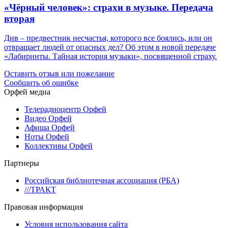
«Чёрный человек»: страхи в музыке. Передача
вторая
Див – предвестник несчастья, которого все боялись, или он
отвращает людей от опасных дел? Об этом в новой передаче
«Лабиринты. Тайная история музыки», посвященной страху.
Оставить отзыв или пожелание
Сообщить об ошибке
Орфей медиа
Телерадиоцентр Орфей
Видео Орфей
Афиша Орфей
Ноты Орфей
Коллективы Орфей
Партнеры
Российская библиотечная ассоциация (РБА)
///ТРАКТ
Правовая информация
Условия использования сайта