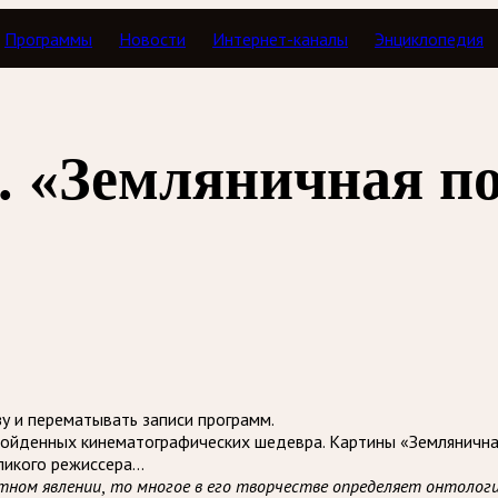
Программы
Новости
Интернет-каналы
Энциклопедия
ы. Тайная история музыки
. «Земляничная по
зу и перематывать записи программ.
взойденных кинематографических шедевра. Картины «Землянична
ликого режиссера…
остном явлении, то многое в его творчестве определяет онтолог