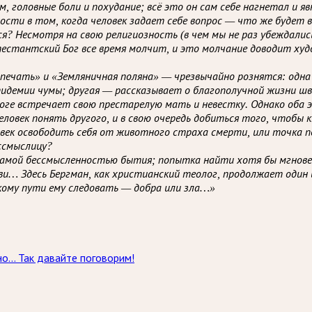
 головные боли и похудание; всё это он сам себе нагнетал и яв
ти в том, когда человек задает себе вопрос — что же будет в
я? Несмотря на свою религиозность (в чем мы не раз убеждали
тестантский Бог все время молчит, и это молчание доводит худ
 печать» и «Земляничная поляна» — чрезвычайно рознятся: одна
идемии чумы; другая — рассказывает о благополучной жизни ш
дороге встречает свою престарелую мать и невестку. Однако об
ловек понять другого, и в свою очередь добиться того, чтобы к
ловек освободить себя от животного страха смерти, или точка
ессмыслицу?
самой бессмысленностью бытия; попытка найти хотя бы мгновен
юбви… Здесь Бергман, как христианский теолог, продолжает оди
кому пути ему следовать — добра или зла…»
 но… Так давайте поговорим!