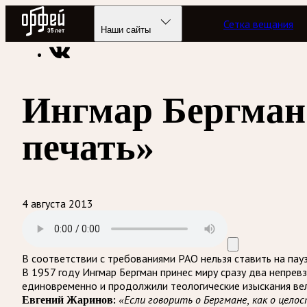
Радио Орфей
Сетка вещания
Радио классической музыки «Орфей»
Подкасты
Лабиринт
Наши сайты
Ингмар Бергман
печать»
4 августа 2013
В соответствии с требованиями
РАО
нельзя ставить на пау
В 1957 году Ингмар Бергман принес миру сразу два непре
единовременно и продолжили теологические изыскания ве
Евгений Жаринов:
«Если говорить о Бергмане, как о цел