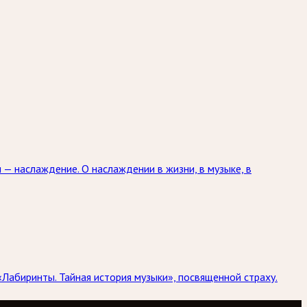
 — наслаждение. О наслаждении в жизни, в музыке, в
«Лабиринты. Тайная история музыки», посвященной страху.