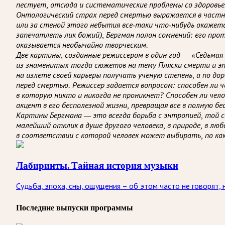
пестует, отсюда и систематические проблемы со здоровьем,
Онтологический страх перед смертью выражается в частнос
или за стеной этого небытия все-таки что-нибудь окажетс
запечатлеть лик божий), Бергман полон сомнений: его про
оказывается необычайно творческим.
Две картины, созданные режиссером в один год — «Седьмая
из знаменитых тогда сюжетов на тему Пляски смерти и эп
на излете своей карьеры получать ученую степень, а по 
перед смертью. Режиссер задается вопросом: способен ли че
в которую никто и никогда не проникнет? Способен ли че
акцент в его бесполезной жизни, превращая все в полную б
Картины Бергмана — это всегда борьба с энтропией, той 
малейший отклик в душе другого человека, в природе, в л
в соответствии с которой человек может выбирать, по ка
Лабиринты. Тайная история музыки
Судьба, эпоха, сны, ощущения – об этом часто не говорят,
Последние выпуски программы