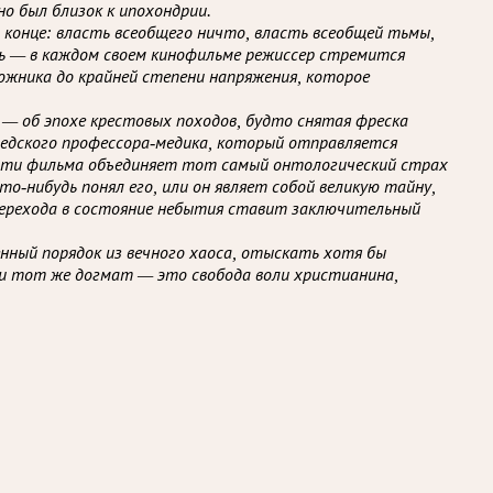
но был близок к ипохондрии.
 конце: власть всеобщего ничто, власть всеобщей тьмы,
сь — в каждом своем кинофильме режиссер стремится
ожника до крайней степени напряжения, которое
 — об эпохе крестовых походов, будто снятая фреска
ведского профессора-медика, который отправляется
а эти фильма объединяет тот самый онтологический страх
то-нибудь понял его, или он являет собой великую тайну,
 перехода в состояние небытия ставит заключительный
ный порядок из вечного хаоса, отыскать хотя бы
н и тот же догмат — это свобода воли христианина,