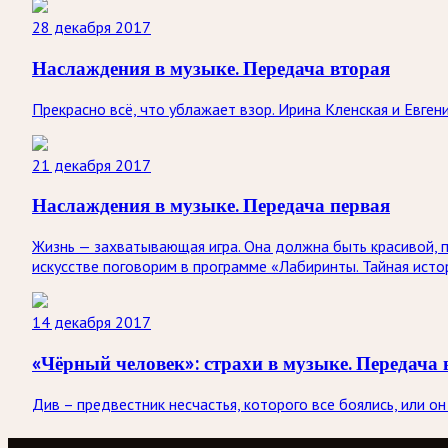
28 декабря 2017
Наслаждения в музыке. Передача вторая
Прекрасно всё, что ублажает взор. Ирина Кленская и Евге
21 декабря 2017
Наслаждения в музыке. Передача первая
Жизнь — захватывающая игра. Она должна быть красивой, п
искусстве поговорим в программе «Лабиринты. Тайная исто
14 декабря 2017
«Чёрный человек»: страхи в музыке. Передача 
Див – предвестник несчастья, которого все боялись, или 