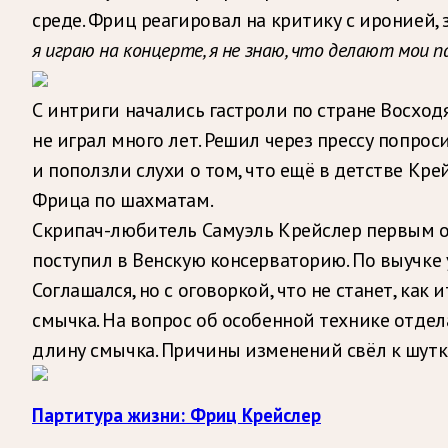
среде. Фриц реагировал на критику с иронией, 
я играю на концерте, я не знаю, что делают мои п
С интриги начались гастроли по стране Восхо
не играл много лет. Решил через прессу попро
и поползли слухи о том, что ещё в детстве Кр
Фрица по шахматам.
Скрипач-любитель Самуэль Крейслер первым обн
поступил в Венскую консерваторию. По выучке
Соглашался, но с оговоркой, что не станет, ка
смычка. На вопрос об особенной технике отдел
длину смычка. Причины изменений свёл к шутке
Партитура жизни: Фриц Крейслер