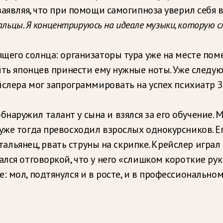
заявляя, что при помощи самогипноза уверил себя в
альцы. Я концентрируюсь на идеале музыки, которую с
дящего солнца: организаторы тура уже на месте по
сить японцев принести ему нужные ноты. Уже следу
ейслера мог запрограммировать на успех психиатр 
аружил талант у сына и взялся за его обучение. М
 уже тогда превосходил взрослых однокурсников. Е
к итальянец, рвать струны на скрипке. Крейслер игр
ался отговоркой, что у него «слишком короткие рук
: мол, подтянулся и в росте, и в профессиональном