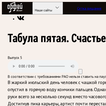
Радио Орфей
Сетка вещания
Радио классической музыки «Орфей»
Подкасты
Партитур
Наши сайты
Табула пятая. Счастье
Выпуск 5
В соответствии с требованиями
РАО
нельзя ставить на пау
В жаркий июльский день человек с чашкой го
опустил в горячую воду кончики пальцев. Одна
руки всего за несколько секунд вместо часовог
Достигнув пика карьеры, артист почти переста