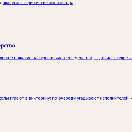
дающегося скрипача и композитора
ерство
 лёгкое нажатие на курок и выстрел сделан…», — делился секре
лы играют в викторину: по очереди угадывают исполнителей, ч