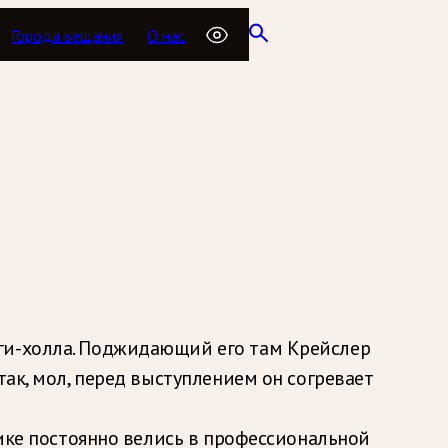
Города вещания
О нас
еги-холла. Поджидающий его там Крейслер
так, мол, перед выступлением он согревает
нике постоянно велись в профессиональной