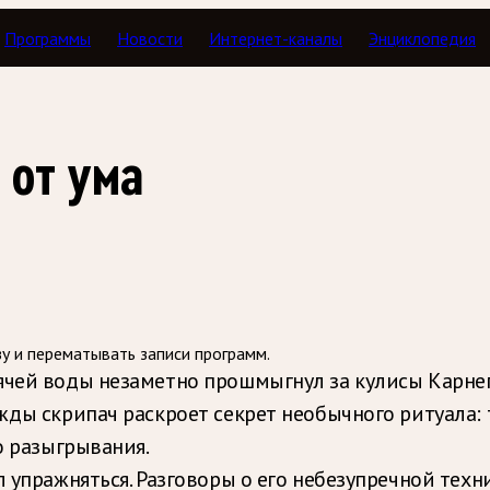
Программы
Новости
Интернет-каналы
Энциклопедия
а жизни: Фриц Крейслер
 от ума
зу и перематывать записи программ.
рячей воды незаметно прошмыгнул за кулисы Карн
жды скрипач раскроет секрет необычного ритуала: 
о разыгрывания.
л упражняться. Разговоры о его небезупречной тех