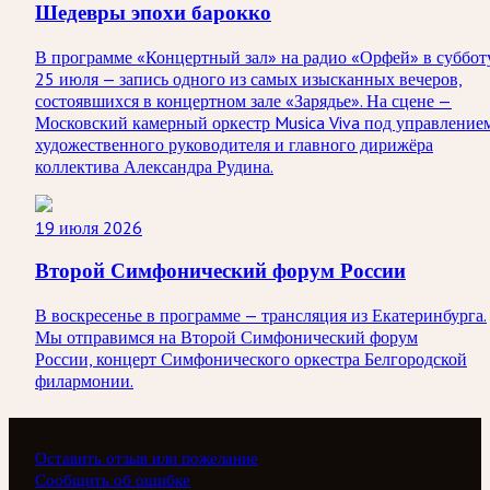
Шедевры эпохи барокко
В программе «Концертный зал» на радио «Орфей» в суббот
25 июля — запись одного из самых изысканных вечеров,
состоявшихся в концертном зале «Зарядье». На сцене —
Московский камерный оркестр Musica Viva под управление
художественного руководителя и главного дирижёра
коллектива Александра Рудина.
19 июля 2026
Второй Симфонический форум России
В воскресенье в программе — трансляция из Екатеринбурга.
Мы отправимся на Второй Симфонический форум
России, концерт Симфонического оркестра Белгородской
филармонии.
Оставить отзыв или пожелание
Сообщить об ошибке