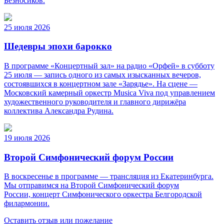
Безносиков.
25 июля 2026
Шедевры эпохи барокко
В программе «Концертный зал» на радио «Орфей» в субботу
25 июля — запись одного из самых изысканных вечеров,
состоявшихся в концертном зале «Зарядье». На сцене —
Московский камерный оркестр Musica Viva под управлением
художественного руководителя и главного дирижёра
коллектива Александра Рудина.
19 июля 2026
Второй Симфонический форум России
В воскресенье в программе — трансляция из Екатеринбурга.
Мы отправимся на Второй Симфонический форум
России, концерт Симфонического оркестра Белгородской
филармонии.
Оставить отзыв или пожелание