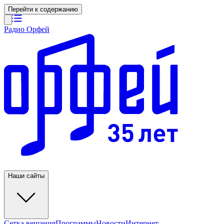
Перейти к содержанию
Радио Орфей
Наши сайты
Сетка вещания
Программы
Новости
Интернет-