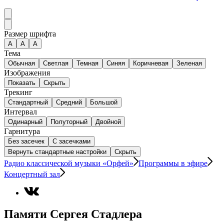
Размер шрифта
А
A
A
Тема
Обычная
Светлая
Темная
Синяя
Коричневая
Зеленая
Изображения
Показать
Скрыть
Трекинг
Стандартный
Средний
Большой
Интервал
Одинарный
Полуторный
Двойной
Гарнитура
Без засечек
С засечками
Вернуть стандартные настройки
Скрыть
Радио классической музыки «Орфей»
Программы в эфире
Концертный зал
Памяти Сергея Стадлера