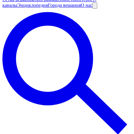
каналы
Энциклопедия
Города вещания
О нас