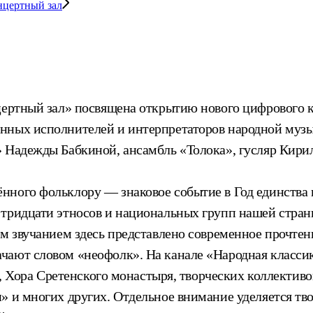
нцертный зал
нцертный зал» посвящена открытию нового цифрового 
нных исполнителей и интерпретаторов народной музы
» Надежды Бабкиной, ансамбль «Толока», гусляр Кири
нного фольклору — знаковое событие в Год единства 
тридцати этносов и национальных групп нашей страны
ым звучанием здесь представлено современное прочтен
чают словом «неофолк». На канале «Народная класси
la, Хора Сретенского монастыря, творческих коллекти
» и многих других. Отдельное внимание уделяется тв