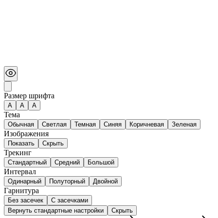
Размер шрифта
А
A
A
Тема
Обычная
Светлая
Темная
Синяя
Коричневая
Зеленая
Изображения
Показать
Скрыть
Трекинг
Стандартный
Средний
Большой
Интервал
Одинарный
Полуторный
Двойной
Гарнитура
Без засечек
С засечками
Вернуть стандартные настройки
Скрыть