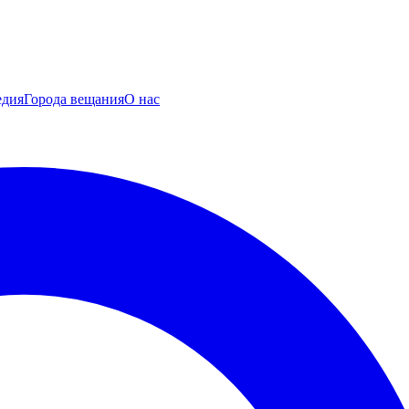
едия
Города вещания
О нас