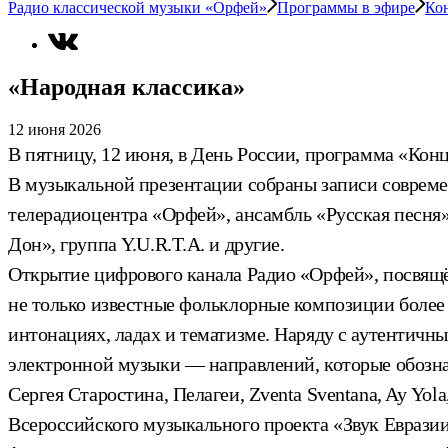
Радио классической музыки «Орфей»
Программы в эфире
Ко
«Народная классика»
12 июня 2026
В пятницу, 12 июня, в День России, программа «Ко
В музыкальной презентации собраны записи совреме
телерадиоцентра «Орфей», ансамбль «Русская песня
Дон», группа Y.U.R.T.A. и другие.
Открытие цифрового канала Радио «Орфей», посвящё
не только известные фольклорные композиции более 
интонациях, ладах и тематизме. Наряду с аутентичн
электронной музыки — направлений, которые обозна
Сергея Старостина, Пелагеи, Zventa Sventana, Ay Yo
Всероссийского музыкального проекта «Звук Евразии