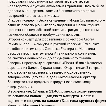
представят программу, в которой переплетаются
новаторство и русская музыкальная традиция. Запись была
сделана в концертном зале им. Чайковского во время
гастролей коллектива в Москве.
Откроет концерт «Весна священная» Игоря Стравинского —
одно из революционных произведений XX века. Музыка,
пронизанная первобытной энергией, рисующая картины
языческих обрядов и пробуждения природы.
Второй концерт для фортепиано с оркестром Сергея
Рахманинова — жемчужина русской классики. Его знают
и любят во всем мире. Солистка Екатерина Мечетина
раскроет всю палитру эмоций гениального сочинения:
от светлой меланхолии до триумфального финала.
Завершит программу энергичный «Поганый пляс Кащеева
царства» из балета Стравинского «Жар-птица». Это яркая,
экспрессивная картина зловещего и одновременно
завораживающего танца, где Симфонический оркестр
Башкортостана продемонстрирует всю свою мощь
и виртуозность.
В воскресенье,
17 мая, в 11:40 по московскому времени
на основном канале — дайджест концерта. Полная
версия — в полдень на канале «Классика крупных форм»
Ведущая
Наталия Сергеева
.