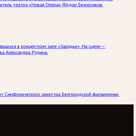
дитель театра «Новая Опера» Фёдор Безносиков.
явшихся в концертном зале «Зарядье». На сцене —
ва Александра Рудина.
ерт Симфонического оркестра Белгородской филармонии.