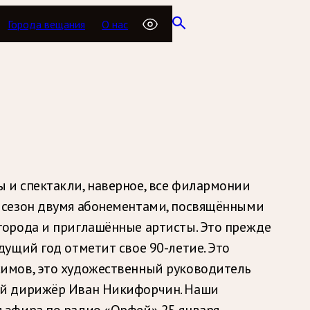
Города вещания
О нас
 и спектакли, наверное, все филармонии
 сезон двумя абонементами, посвящёнными
города и приглашённые артисты. Это прежде
ущий год отметит свое 90-летие. Это
имов, это художественный руководитель
ый дирижёр Иван Никифорчин. Наши
эфира по радио «Орфей» 25 января.