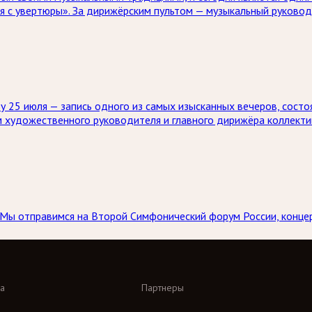
я с увертюры». За дирижёрским пультом — музыкальный руково
 25 июля — запись одного из самых изысканных вечеров, состо
м художественного руководителя и главного дирижёра коллекти
а. Мы отправимся на Второй Симфонический форум России, конц
а
Партнеры