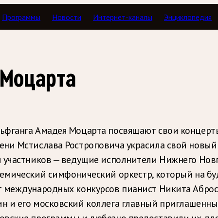
Программы
Новости
Интернет-каналы
Энциклопедия
Концертный зал
 Моцарта
ьфганга Амадея Моцарта посвящают свои концерты
ени Мстислава Ростроповича украсила свой новый
и участников — ведущие исполнители Нижнего Нов
емический симфонический оркестр, который на буд
т международных конкурсов пианист Никита Аброс
ин и его московский коллега главный приглашенн
овские программы и любезно предоставили их для 