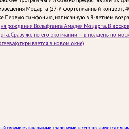
зведения Моцарта (27-й фортепианный концерт, 40
же Первую симфонию, написанную в 8-летнем возра
ня рождения Вольфганга Амадея Моцарта. В воскрес
та. Сразу же по его окончании — в полдень по мос
ргеева
(открывается в новом окне)
ый своими музыкальными традициями, и сегодня является одним