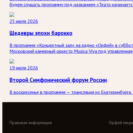
будем слушать программу под названием «Театр начинаетс
25 июля 2026
Шедевры эпохи барокко
В программе «Концертный зал» на радио «Орфей» в субботу
Московский камерный оркестр Musica Viva под управление
19 июля 2026
Второй Симфонический форум России
В воскресенье в программе — трансляция из Екатеринбург
Правовая информация
Орфей меди