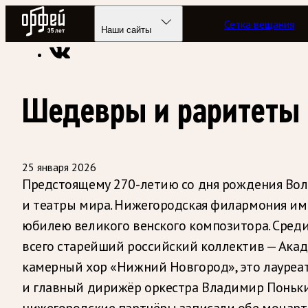
Радио Орфей
Сетка вещания
Радио классической музыки «Орфей»
Программы в эфире
Наши сайты
Шедевры и раритеты
25 января 2026
Предстоящему 270-летию со дня рождения Вол
и театры мира. Нижегородская филармония им
юбилею великого венского композитора. Сред
всего старейший российский коллектив — Акад
камерный хор «Нижний Новгород», это лауреа
и главный дирижёр оркестра Владимир Поньк
нижегородские партнёры записали обе моцарт