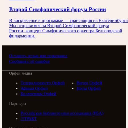
Второй Симфонический форум России
В воскресенье в программе — трансляция из Екатеринбурга
Мы отправимся на Второй Симфонический форум
России, концерт Симфонического оркестра Белгородской
филармонии.
Оставить отзыв или пожелание
Сообщить об ошибке
Орфей медиа
Телерадиоцентр Орфей
Видео Орфей
Афиша Орфей
Ноты Орфей
Коллективы Орфей
Партнеры
Российская библиотечная ассоциация (РБА)
///ТРАКТ