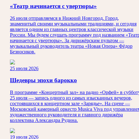
«Театр начинается с увертюры»
26 июля отправляемся в Нижний Новгород. Город,
знаменитый своими музыкальными традициями, и сегодня
является одним из главных центров классической музыки
России. Мы будем слушать программу под названием «Теат
начинается с увертюры». За дирижёрским пультом —
музыкальный руководитель театра «Новая Опера» Фёдор
Безносиков.
25 июля 2026
Шедевры эпохи барокко
В программе «Концертный зал» на радио «Орфей» в суббот
25 июля — запись одного из самых изысканных вечеров,
состоявшихся в концертном зале «Зарядье». На сцене —
Московский камерный оркестр Musica Viva под управление
художественного руководителя и главного дирижёра
коллектива Александра Рудина.
19 июля 2026