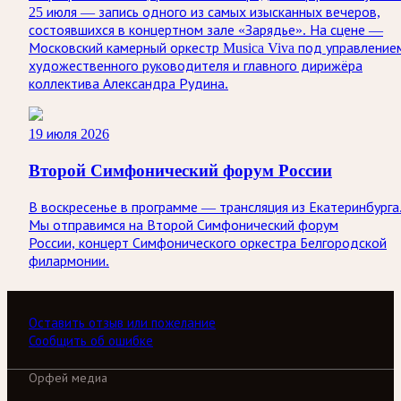
25 июля — запись одного из самых изысканных вечеров,
состоявшихся в концертном зале «Зарядье». На сцене —
Московский камерный оркестр Musica Viva под управление
художественного руководителя и главного дирижёра
коллектива Александра Рудина.
19 июля 2026
Второй Симфонический форум России
В воскресенье в программе — трансляция из Екатеринбурга
Мы отправимся на Второй Симфонический форум
России, концерт Симфонического оркестра Белгородской
филармонии.
Оставить отзыв или пожелание
Сообщить об ошибке
Орфей медиа