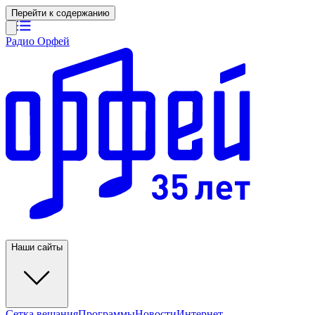
Перейти к содержанию
Радио Орфей
Наши сайты
Сетка вещания
Программы
Новости
Интернет-