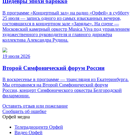
Шедевры эпохи барокко
В программе «Концертный зал» на радио «Орфей» в субботу
25 июля — запись одного из самых изысканных вечеров,
состоявшихся в концертном зале «Зарядье». На сцене —
Московский камерный оркестр Musica Viva под управлением
художественного руководителя и главного дирижёра
коллектива Александра Рудина.
19 июля 2026
Второй Симфонический форум России
В воскресенье в программе — трансляция из Екатеринбурга.
Мы отправимся на Второй Симфонический форум
России, концерт Симфонического оркестра Белгородской
филармонии.
Оставить отзыв или пожелание
Сообщить об ошибке
Орфей медиа
Телерадиоцентр Орфей
Видео Орфей