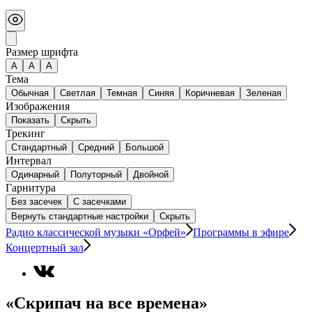
Размер шрифта
А
A
A
Тема
Обычная
Светлая
Темная
Синяя
Коричневая
Зеленая
Изображения
Показать
Скрыть
Трекинг
Стандартный
Средний
Большой
Интервал
Одинарный
Полуторный
Двойной
Гарнитура
Без засечек
С засечками
Вернуть стандартные настройки
Скрыть
Радио классической музыки «Орфей»
Программы в эфире
Концертный зал
«Скрипач на все времена»