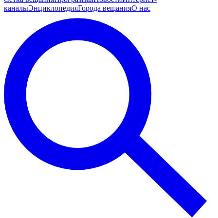
каналы
Энциклопедия
Города вещания
О нас