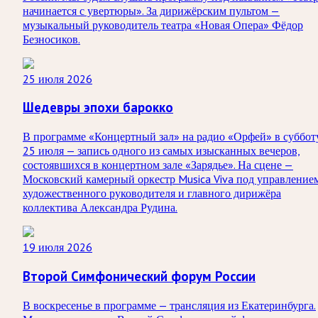
начинается с увертюры». За дирижёрским пультом —
музыкальный руководитель театра «Новая Опера» Фёдор
Безносиков.
25 июля 2026
Шедевры эпохи барокко
В программе «Концертный зал» на радио «Орфей» в суббот
25 июля — запись одного из самых изысканных вечеров,
состоявшихся в концертном зале «Зарядье». На сцене —
Московский камерный оркестр Musica Viva под управление
художественного руководителя и главного дирижёра
коллектива Александра Рудина.
19 июля 2026
Второй Симфонический форум России
В воскресенье в программе — трансляция из Екатеринбурга.