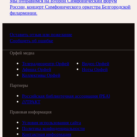
Мы отправимся на Второй Симфонический форум
России, концерт Симфонического оркестра Белгородской
филармонии.
Оставить отзыв или пожелание
Сообщить об ошибке
Орфей медиа
Телерадиоцентр Орфей
Видео Орфей
Афиша Орфей
Ноты Орфей
Коллективы Орфей
Партнеры
Российская библиотечная ассоциация (РБА)
///ТРАКТ
Правовая информация
Условия использования сайта
Политика конфиденциальности
Контактная информация