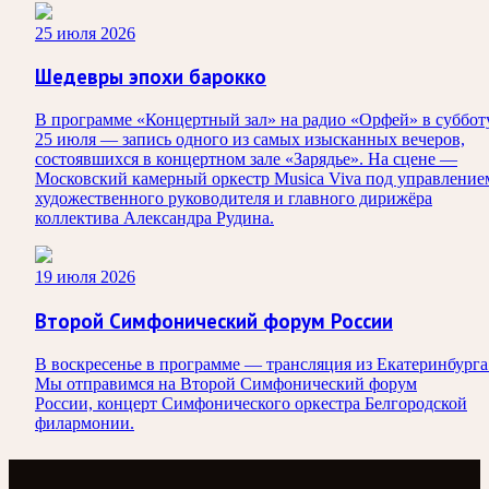
25 июля 2026
Шедевры эпохи барокко
В программе «Концертный зал» на радио «Орфей» в суббот
25 июля — запись одного из самых изысканных вечеров,
состоявшихся в концертном зале «Зарядье». На сцене —
Московский камерный оркестр Musica Viva под управление
художественного руководителя и главного дирижёра
коллектива Александра Рудина.
19 июля 2026
Второй Симфонический форум России
В воскресенье в программе — трансляция из Екатеринбурга
Мы отправимся на Второй Симфонический форум
России, концерт Симфонического оркестра Белгородской
филармонии.