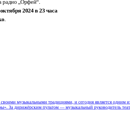
а радио „Орфей“.
октября 2024 в 23 часа
ко
.
 своими музыкальными традициями, и сегодня является одним и
юры». За дирижёрским пультом — музыкальный руководитель теа