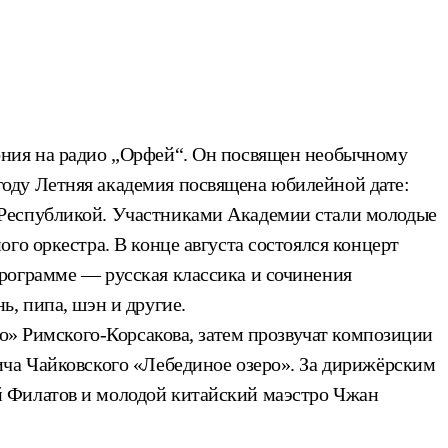
ония на радио „Орфей“. Он посвящен необычному
оду Летняя академия посвящена юбилейной дате:
 Республикой. Участниками Академии стали молодые
го оркестра. В конце августа состоялся концерт
рограмме — русская классика и сочинения
, пипа, шэн и другие.
ио» Римского-Корсакова, затем прозвучат композиции
ича Чайковского «Лебединое озеро». За дирижёрским
й Филатов и молодой китайский маэстро Чжан