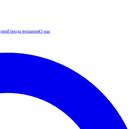
едия
Города вещания
О нас