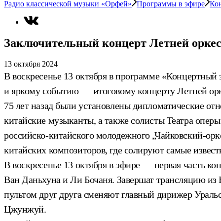
Радио классической музыки «Орфей»
Программы в эфире
Ко
Заключительный концерт Летней оркес
13 октября 2024
В воскресенье 13 октября в программе «Концертный
и яркому событию — итоговому концерту Летней орк
75 лет назад были установлены дипломатические о
китайские музыканты, а также солисты Театра оперы
российско-китайского молодежного „Чайковский-орк
китайских композиторов, где солируют самые извест
В воскресенье 13 октября в эфире — первая часть к
Ван Даньхуна и Ли Бочаня. Завершат трансляцию из
пультом друг друга сменяют главный дирижер Урал
Цжунжуй.