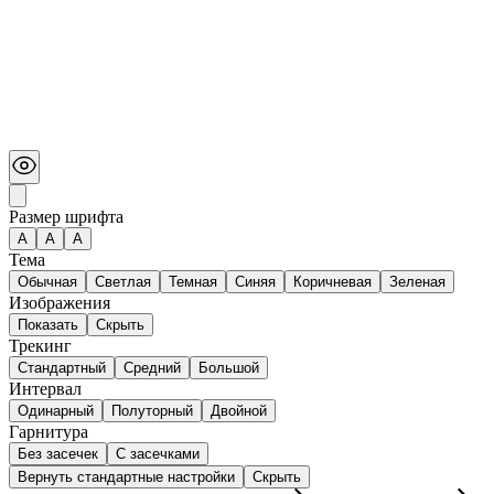
Размер шрифта
А
A
A
Тема
Обычная
Светлая
Темная
Синяя
Коричневая
Зеленая
Изображения
Показать
Скрыть
Трекинг
Стандартный
Средний
Большой
Интервал
Одинарный
Полуторный
Двойной
Гарнитура
Без засечек
С засечками
Вернуть стандартные настройки
Скрыть