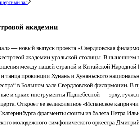
нцертный зал
тровой академии
 зал» — новый выпуск проекта «Свердловская филарм
естровой академии уральской столицы. В нынешнем г
тношения между нашей страной и Китайской Народной
 и танца провинции Хунань и Хунаньского национально
естра“ в Большом зале Свердловской филармонии. В п
ные и яркие инструменты Поднебесной — эрху, гучжэнь
онцерта. Откроет ее великолепное «Испанское капричч
 Екатеринбурга фрагменты сюиты из балета Петра Иль
ьского молодежного симфонического оркестра Дмитри