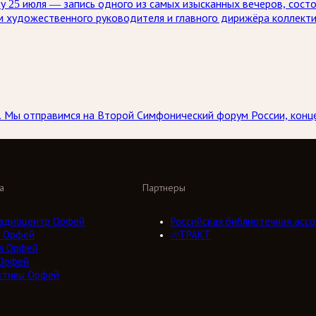
у 25 июля — запись одного из самых изысканных вечеров, сост
м художественного руководителя и главного дирижёра коллект
а. Мы отправимся на Второй Симфонический форум России, кон
а
Партнеры
адиоцентр Орфей
Российская библиотечная ассо
 Орфей
///ТРАКТ
а Орфей
Орфей
ктивы Орфей