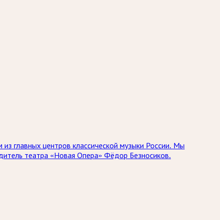
 из главных центров классической музыки России. Мы
одитель театра «Новая Опера» Фёдор Безносиков.