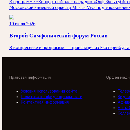
В программе «Концертный зал» на радио «Орфей» в суббот
Московский камерный оркестр Musica Viva под управление
19 июля 2026
Второй Симфонический форум России
В воскресенье в программе — трансляция из Екатеринбург
Правовая информация
Орфей меди
Условия использования сайта
Телер
Политика конфиденциальности
Видео
Контактная информация
Афиш
Ноты 
Колле