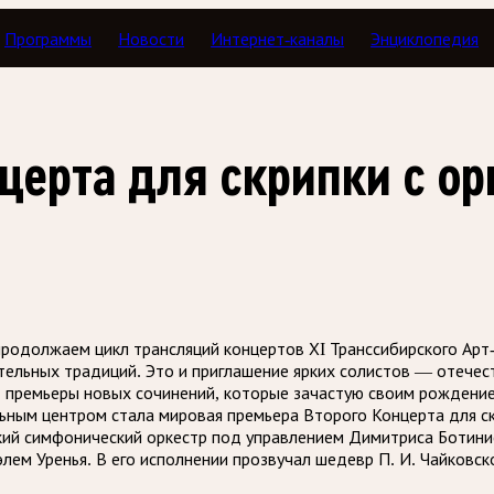
Программы
Новости
Интернет-каналы
Энциклопедия
Концертный зал
церта для скрипки с о
продолжаем цикл трансляций концертов ХI Транссибирского Арт
ельных традиций. Это и приглашение ярких солистов — отечес
о, премьеры новых сочинений, которые зачастую своим рожден
льным центром стала мировая премьера Второго Концерта для с
кий симфонический оркестр под управлением Димитриса Ботини
лем Уренья. В его исполнении прозвучал шедевр П. И. Чайковс