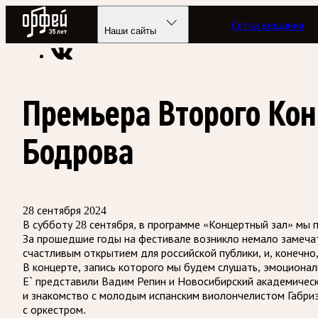
Радио Орфей
Сетка вещания
Радио классической музыки «Орфей»
Программы в эфире
Наши сайты
Премьера Второго Кон
Бодрова
28 сентября 2024
В субботу 28 сентября, в программе «Концертный зал» мы 
За прошедшие годы на фестивале возникло немало замечат
счастливым открытием для российской публики, и, конечн
В концерте, запись которого мы будем слушать, эмоциона
Е` представили Вадим Репин и Новосибирский академичес
и знакомство с молодым испанским виолончелистом Габриэ
с оркестром.