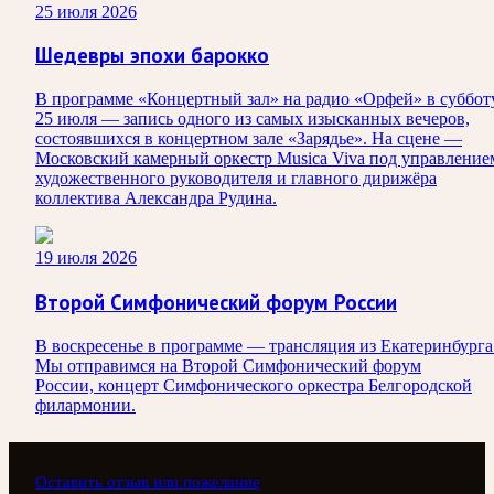
25 июля 2026
Шедевры эпохи барокко
В программе «Концертный зал» на радио «Орфей» в суббот
25 июля — запись одного из самых изысканных вечеров,
состоявшихся в концертном зале «Зарядье». На сцене —
Московский камерный оркестр Musica Viva под управление
художественного руководителя и главного дирижёра
коллектива Александра Рудина.
19 июля 2026
Второй Симфонический форум России
В воскресенье в программе — трансляция из Екатеринбурга
Мы отправимся на Второй Симфонический форум
России, концерт Симфонического оркестра Белгородской
филармонии.
Оставить отзыв или пожелание