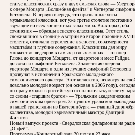
статус классических сразу в двух смыслах слова — Увертюр
к опере Моцарта „Волшебная флейта“ и Четвертая симфони
Бетховена. В первую очередь, это признанные хиты
музыкальной классики, вот уже третье столетие постоянно
звучащие во всех концертных залах мира. Во-вторых, оба
сочинения — образцы венского классицизма. Этот стиль,
сложившийся в столице Австрии во второй половине XVIII
столетия, отличали стремление к ясности, соразмерности,
масштабам и глубине содержания. Классицизм дал миру
множество шедевров в самых разных жанрах — от опер
Глюка до концертов Моцарта, от квартетов и месс Гайдна
до сонат и симфоний Бетховена. Знаменитая оперная
увертюра Моцарта и одна из лучших симфоний Бетховена
прозвучат в исполнении Уральского молодежного
симфонического оркестра. Этот коллектив, несмотря на сво
довольно молодой возраст (он основан в 2006 году), сегодн
по праву входит в российскую исполнительскую элиту наря
со своим «старшим братом» — Уральским академическим
симфоническим оркестром. За пультом уральской «молодеж
в нашей трансляции из Екатеринбурга — главный дирижёр
коллектива, молодой харизматичный маэстро Дмитрий
Филатов.
Новый выпуск проекта «Свердловская филармония на ради
„Орфей“.
Программа «Концертный зал» 20 июля в 23 часа