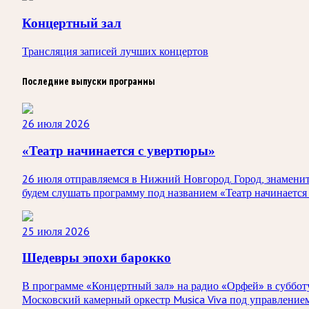
Концертный зал
Трансляция записей лучших концертов
Последние выпуски программы
26 июля 2026
«Театр начинается с увертюры»
26 июля отправляемся в Нижний Новгород. Город, знамени
будем слушать программу под названием «Театр начинается
25 июля 2026
Шедевры эпохи барокко
В программе «Концертный зал» на радио «Орфей» в субботу
Московский камерный оркестр Musica Viva под управлением