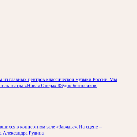
м из главных центров классической музыки России. Мы
тель театра «Новая Опера» Фёдор Безносиков.
вшихся в концертном зале «Зарядье». На сцене —
а Александра Рудина.