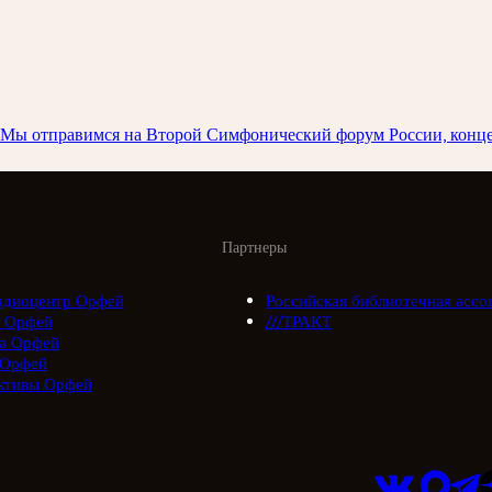
а. Мы отправимся на Второй Симфонический форум России, конц
Партнеры
адиоцентр Орфей
Российская библиотечная ассо
 Орфей
///ТРАКТ
а Орфей
 Орфей
ктивы Орфей