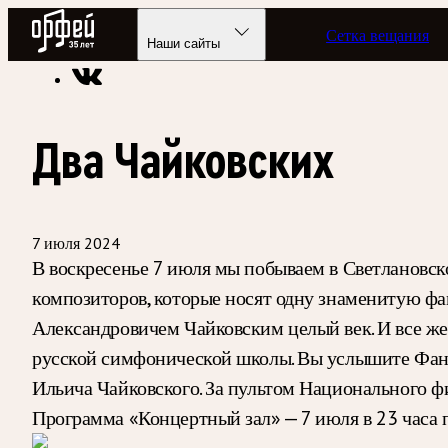
Радио Орфей
Сетка вещания
Радио классической музыки «Орфей»
Программы в эфире
Наши сайты
Два Чайковских
7 июля 2024
В воскресенье 7 июля мы побываем в Светлановс
композиторов, которые носят одну знаменитую фа
Александровичем Чайковским целый век. И все же 
русской симфонической школы. Вы услышите Фант
Ильича Чайковского. За пультом Национального 
Программа «Концертный зал» — 7 июля в 23 часа 