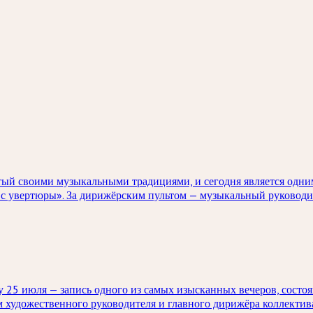
тый своими музыкальными традициями, и сегодня является одни
 с увертюры». За дирижёрским пультом — музыкальный руководи
 25 июля — запись одного из самых изысканных вечеров, состоя
 художественного руководителя и главного дирижёра коллектив