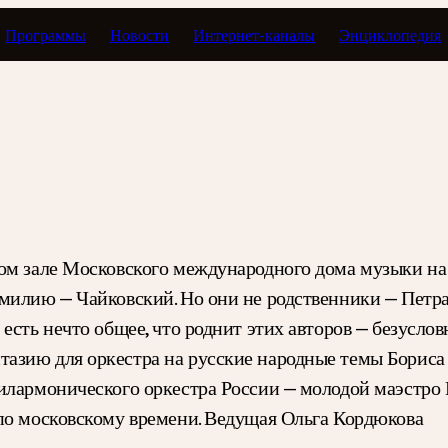
Программы
Новости
Интернет-каналы
Энциклопедия
Концертный зал
ком зале Московского международного дома музыки на
милию — Чайковский. Но они не родственники — Петра
есть нечто общее, что роднит этих авторов — безусло
азию для оркестра на русские народные темы Бориса
филармонического оркестра России — молодой маэстро
по московскому времени. Ведущая Ольга Кордюкова