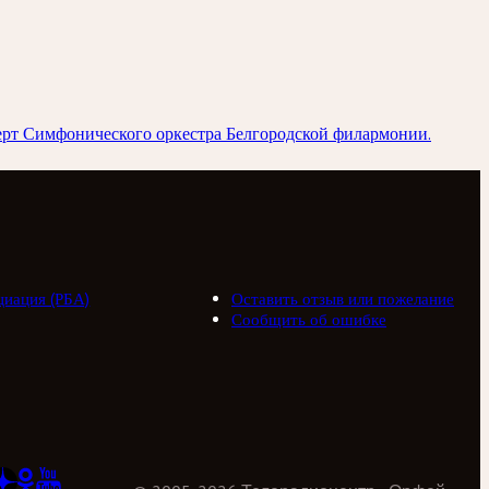
ерт Симфонического оркестра Белгородской филармонии.
циация (РБА)
Оставить отзыв или пожелание
Сообщить об ошибке