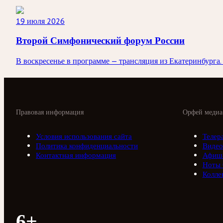
19 июля 2026
Второй Симфонический форум России
В воскресенье в программе — трансляция из Екатеринбург
Правовая информация
Орфей медиа
Условия использования сайта
Телер
Политика конфиденциальности
Видео
Контактная информация
Афиш
Ноты
Колле
6+