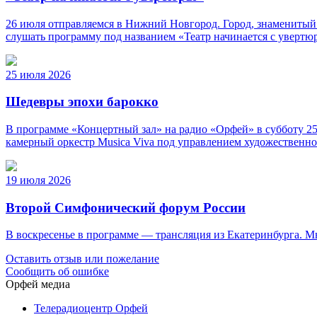
26 июля отправляемся в Нижний Новгород. Город, знаменитый
слушать программу под названием «Театр начинается с уверт
25 июля 2026
Шедевры эпохи барокко
В программе «Концертный зал» на радио «Орфей» в субботу 25
камерный оркестр Musica Viva под управлением художественно
19 июля 2026
Второй Симфонический форум России
В воскресенье в программе — трансляция из Екатеринбурга. 
Оставить отзыв или пожелание
Сообщить об ошибке
Орфей медиа
Телерадиоцентр Орфей