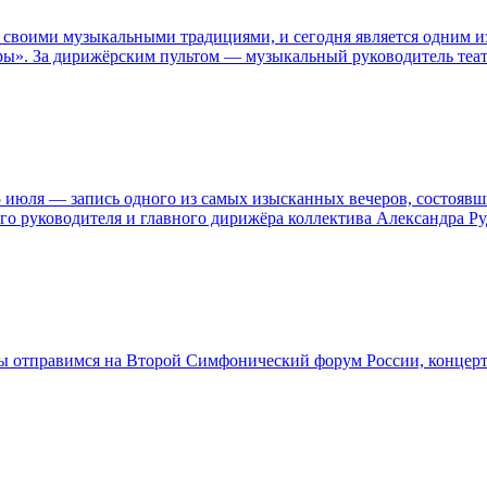
 своими музыкальными традициями, и сегодня является одним и
юры». За дирижёрским пультом — музыкальный руководитель теа
 июля — запись одного из самых изысканных вечеров, состоявш
го руководителя и главного дирижёра коллектива Александра Ру
Мы отправимся на Второй Симфонический форум России, концер