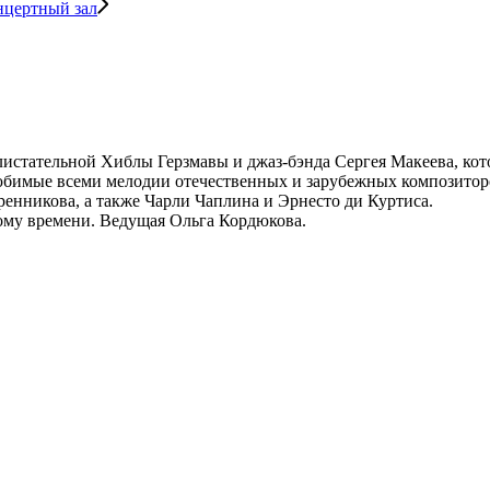
нцертный зал
истательной Хиблы Герзмавы и джаз-бэнда Сергея Макеева, кото
бимые всеми мелодии отечественных и зарубежных композитор
енникова, а также Чарли Чаплина и Эрнесто ди Куртиса.
ому времени. Ведущая Ольга Кордюкова.