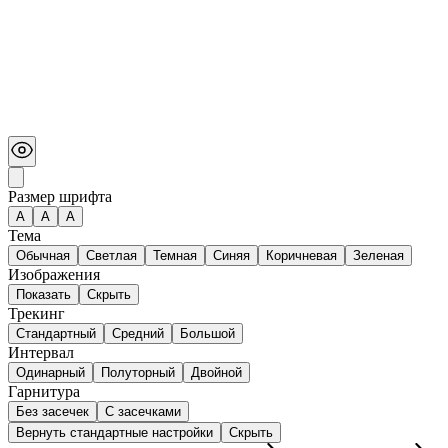
Размер шрифта
А
A
A
Тема
Обычная
Светлая
Темная
Синяя
Коричневая
Зеленая
Изображения
Показать
Скрыть
Трекинг
Стандартный
Средний
Большой
Интервал
Одинарный
Полуторный
Двойной
Гарнитура
Без засечек
С засечками
Вернуть стандартные настройки
Скрыть