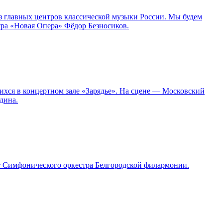
з главных центров классической музыки России. Мы будем
тра «Новая Опера» Фёдор Безносиков.
ихся в концертном зале «Зарядье». На сцене — Московский
дина.
т Симфонического оркестра Белгородской филармонии.