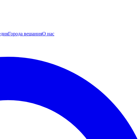
едия
Города вещания
О нас