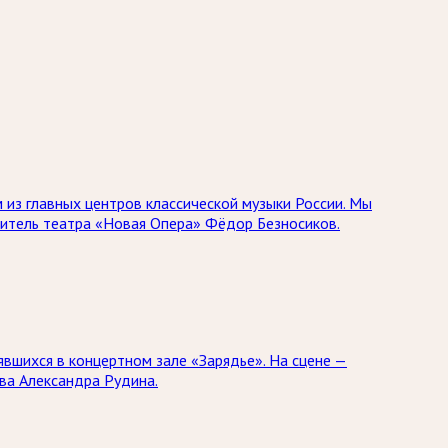
 из главных центров классической музыки России. Мы
дитель театра «Новая Опера» Фёдор Безносиков.
явшихся в концертном зале «Зарядье». На сцене —
ва Александра Рудина.