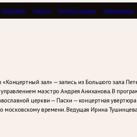
Программы
Новости
Интернет-каналы
Энциклопедия
Концертный зал
 «Концертный зал» — запись из Большого зала Пе
управлением маэстро Андрея Аниханова. В програм
равославной церкви — Пасхи — концертная увертюр
 по московскому времени. Ведущая Ирина Тушинцев