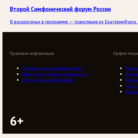
Второй Симфонический форум России
В воскресенье в программе — трансляция из Екатеринбург
Правовая информация
Орфей меди
Условия использования сайта
Телер
Политика конфиденциальности
Виде
Контактная информация
Афиш
Ноты
Колле
6+