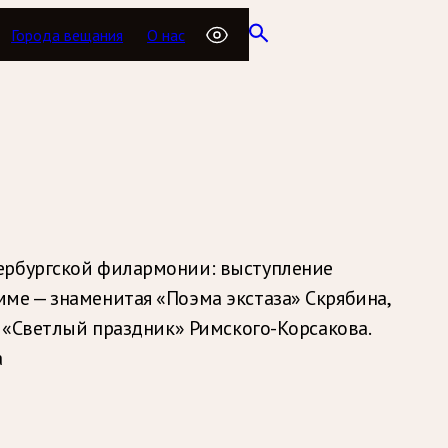
Города вещания
О нас
тербургской филармонии: выступление
ме — знаменитая «Поэма экстаза» Скрябина,
а «Светлый праздник» Римского-Корсакова.
а