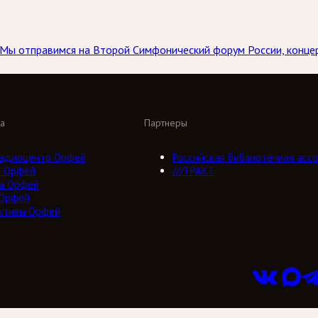
а. Мы отправимся на Второй Симфонический форум России, конц
а
Партнеры
адиоцентр Орфей
Российская библиотечная ассо
о Орфей
///ТРАКТ
а Орфей
 Орфей
ктивы Орфей