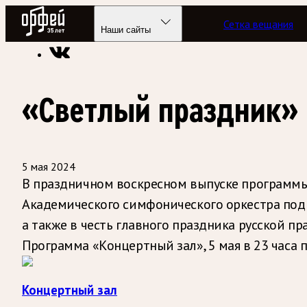
Радио Орфей
Сетка вещания
Радио классической музыки «Орфей»
Программы в эфире
Наши сайты
«Светлый праздник»
5 мая 2024
В праздничном воскресном выпуске программы
Академического симфонического оркестра под 
а также в честь главного праздника русской п
Программа «Концертный зал», 5 мая в 23 часа
Концертный зал