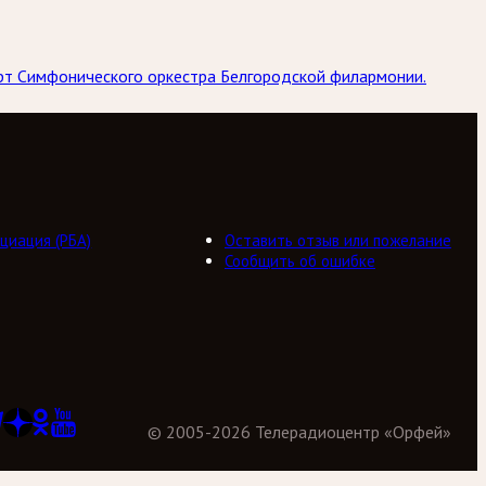
ерт Симфонического оркестра Белгородской филармонии.
циация (РБА)
Оставить отзыв или пожелание
Сообщить об ошибке
©
2005
-
2026
Телерадиоцентр «Орфей»