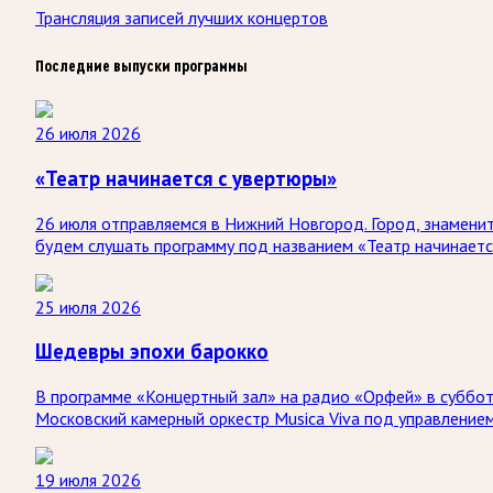
Трансляция записей лучших концертов
Последние выпуски программы
26 июля 2026
«Театр начинается с увертюры»
26 июля отправляемся в Нижний Новгород. Город, знаменит
будем слушать программу под названием «Театр начинаетс
25 июля 2026
Шедевры эпохи барокко
В программе «Концертный зал» на радио «Орфей» в субботу
Московский камерный оркестр Musica Viva под управление
19 июля 2026