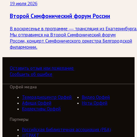
19 июля 2026
Второй Симфонический форум России
В воскресенье в программе — трансляция из Екатеринбурга
Мы отправимся на Второй Симфонический форум
России, концерт Симфонического оркестра Белгородской
филармонии.
Оставить отзыв или пожелание
Сообщить об ошибке
Орфей медиа
Телерадиоцентр Орфей
Видео Орфей
Афиша Орфей
Ноты Орфей
Коллективы Орфей
Партнеры
Российская библиотечная ассоциация (РБА)
///ТРАКТ