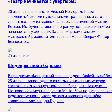
«Театр начинается с увертюры»
26 июля отправляемся в Нижний Новгород. Город,
знаменитый своими музыкальными традициями, и сегодня
является одним из главных центров классической музыки
России. Мы будем слушать программу под названием «Теа
начинается с увертюры». За дирижёрским пультом —
музыкальный руководитель театра «Новая Опера» Фёдор
Безносиков.
25 июля 2026
Шедевры эпохи барокко
В программе «Концертный зал» на радио «Орфей» в суббо
25 июля — запись одного из самых изысканных вечеров,
состоявшихся в концертном зале «Зарядье». На сцене —
Московский камерный оркестр Musica Viva под управление
художественного руководителя и главного дирижёра
коллектива Александра Рудина.