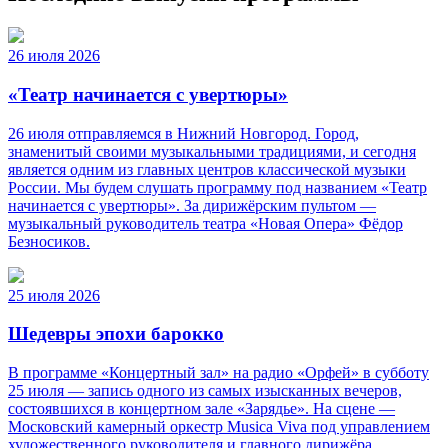
26 июля 2026
«Театр начинается с увертюры»
26 июля отправляемся в Нижний Новгород. Город,
знаменитый своими музыкальными традициями, и сегодня
является одним из главных центров классической музыки
России. Мы будем слушать программу под названием «Театр
начинается с увертюры». За дирижёрским пультом —
музыкальный руководитель театра «Новая Опера» Фёдор
Безносиков.
25 июля 2026
Шедевры эпохи барокко
В программе «Концертный зал» на радио «Орфей» в субботу
25 июля — запись одного из самых изысканных вечеров,
состоявшихся в концертном зале «Зарядье». На сцене —
Московский камерный оркестр Musica Viva под управлением
художественного руководителя и главного дирижёра