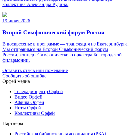
коллектива Александра Рудина.
19 июля 2026
Второй Симфонический форум России
В воскресенье в программе — трансляция из Екатеринбурга.
Мы отправимся на Второй Симфонический форум
России, концерт Симфонического оркестра Белгородской
филармонии.
Оставить отзыв или пожелание
Сообщить об ошибке
Орфей медиа
Телерадиоцентр Орфей
Видео Орфей
Афиша Орфей
Ноты Орфей
Коллективы Орфей
Партнеры
Российская библиотечная ассоциация (РБА)