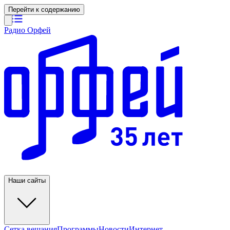
Перейти к содержанию
Радио Орфей
Наши сайты
Сетка вещания
Программы
Новости
Интернет-