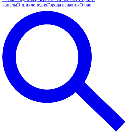
каналы
Энциклопедия
Города вещания
О нас