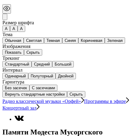
Размер шрифта
А
A
A
Тема
Обычная
Светлая
Темная
Синяя
Коричневая
Зеленая
Изображения
Показать
Скрыть
Трекинг
Стандартный
Средний
Большой
Интервал
Одинарный
Полуторный
Двойной
Гарнитура
Без засечек
С засечками
Вернуть стандартные настройки
Скрыть
Радио классической музыки «Орфей»
Программы в эфире
Концертный зал
Памяти Модеста Мусоргского