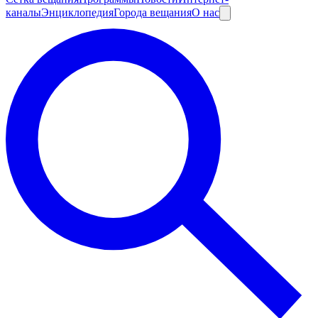
каналы
Энциклопедия
Города вещания
О нас