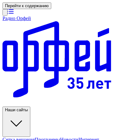
Перейти к содержанию
Радио Орфей
Наши сайты
Сетка вещания
Программы
Новости
Интернет-