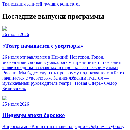
Трансляция записей лучших концертов
Последние выпуски программы
26 июля 2026
«Театр начинается с увертюры»
26 июля отправляемся в Нижний Новгород. Город,
знаменитый своими музыкальными традициями, и сегодня
является одним из главных центров классической музыки
России. Мы будем слушать программу под названием «Театр
начинается с увертюры». За дирижёрским пультом —
музыкальный руководитель театра «Новая Опера» Фёдор
Безносиков.
25 июля 2026
Шедевры эпохи барокко
В программе «Концертный зал» на радио «Орфей» в субботу