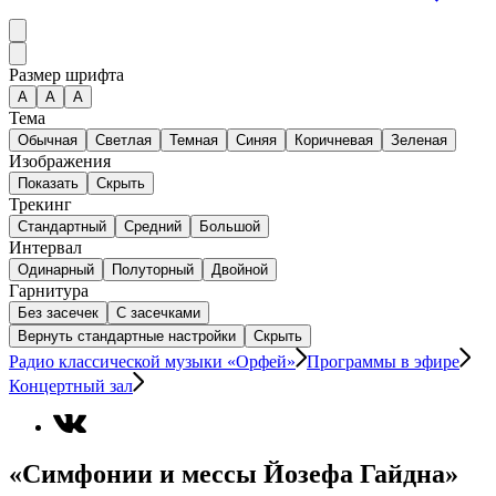
Размер шрифта
А
A
A
Тема
Обычная
Светлая
Темная
Синяя
Коричневая
Зеленая
Изображения
Показать
Скрыть
Трекинг
Стандартный
Средний
Большой
Интервал
Одинарный
Полуторный
Двойной
Гарнитура
Без засечек
С засечками
Вернуть стандартные настройки
Скрыть
Радио классической музыки «Орфей»
Программы в эфире
Концертный зал
«Симфонии и мессы Йозефа Гайдна»