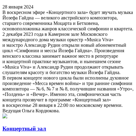
28 января 2024
В воскресном эфире «Концертного зала» будет звучать музыка
Йозефа Гайдна — великого австрийского композитора,
старшего современника Моцарта и Бетховена,
основоположника жанров классической симфонии и квартета.
2 декабря 2023 года в Камерном зале Московского
международного дома музыки оркестр «Мusica Viva»
и маэстро Александр Рудин открыли новый абонементный
цикл «Симфонии и мессы Йозефа Гайдна». Произведения
венского классика занимает важное место в репертуаре
и концертной практике музыкантов, и нынешнем сезоне
«Мusica Viva» и Александр Рудин продолжают открывать
слушателям красоту и богатство музыки Йозефа Гайдна.
В первом концерте нового цикла были исполнены духовное
произведение «Месса времен войны» и три ранние симфонии
композитора — № 6, № 7 и № 8, получившие названия «Утро»,
«Полдень» и «Вечер». Именно эта, симфоническая часть
концерта прозвучит в программе «Концертный зал»
в воскресенье 28 января в 22:00 по московскому времени.
Ведущая Ольга Кордюкова.
Концертный зал