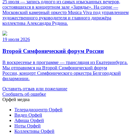
25 июля — запись одного из самых изысканных вечеров,
состоявшихся в концертном зале «Зарядье». На сцене —
Московский камерный оркестр Musica Viva под управлением
художественного руководителя и главного дирижёра
коллектива Александра Рудина.
19 июля 2026
Второй Симфонический форум России
В воскресенье в программе — трансляция из Екатеринбурга.
Мы отправимся на Второй Симфонический форум
России, концерт Симфонического оркестра Белгородской
филармонии.
Оставить отзыв или пожелание
Сообщить об ошибке
Орфей медиа
Телерадиоцентр Орфей
Видео Орфей
Афиша Орфей
Ноты Орфей
Коллективы Орфей