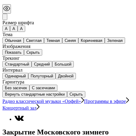
Размер шрифта
А
A
A
Тема
Обычная
Светлая
Темная
Синяя
Коричневая
Зеленая
Изображения
Показать
Скрыть
Трекинг
Стандартный
Средний
Большой
Интервал
Одинарный
Полуторный
Двойной
Гарнитура
Без засечек
С засечками
Вернуть стандартные настройки
Скрыть
Радио классической музыки «Орфей»
Программы в эфире
Концертный зал
Закрытие Московского зимнего