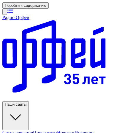
Перейти к содержанию
Радио Орфей
Наши сайты
Сетка вещания
Программы
Новости
Интернет-