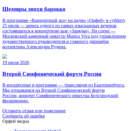
Шедевры эпохи барокко
В программе «Концертный зал» на радио «Орфей» в субботу
25 июля — запись одного из самых изысканных вечеров,
состоявшихся в концертном зале «Зарядье». На сцене —
Московский камерный оркестр Musica Viva под управлением
художественного руководителя и главного дирижёра
коллектива Александра Рудина.
19 июля 2026
Второй Симфонический форум России
В воскресенье в программе — трансляция из Екатеринбурга.
Мы отправимся на Второй Симфонический форум
России, концерт Симфонического оркестра Белгородской
филармонии.
Оставить отзыв или пожелание
Сообщить об ошибке
Орфей медиа