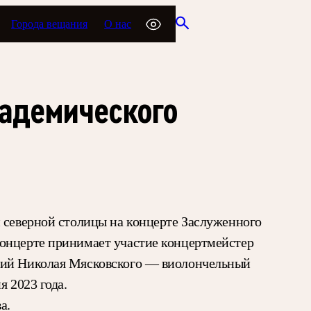
Города вещания
О нас
кадемического
и северной столицы на концерте Заслуженного
концерте принимает участие концертмейстер
ений Николая Мясковского — виолончельный
я 2023 года.
а.