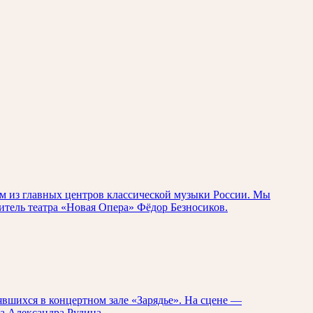
м из главных центров классической музыки России. Мы
итель театра «Новая Опера» Фёдор Безносиков.
явшихся в концертном зале «Зарядье». На сцене —
а Александра Рудина.