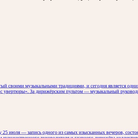
тый своими музыкальными традициями, и сегодня является одни
я с увертюры». За дирижёрским пультом — музыкальный руковод
 25 июля — запись одного из самых изысканных вечеров, состо
 художественного руководителя и главного дирижёра коллектив