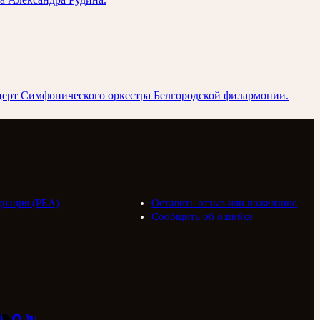
церт Симфонического оркестра Белгородской филармонии.
циация (РБА)
Оставить отзыв или пожелание
Сообщить об ошибке