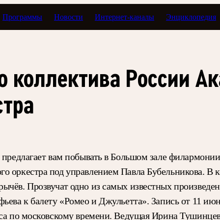
Программы
Новости
Интернет-каналы
Энциклопедия
Концертный зал
о коллектива России А
стра
л предлагает вам побывать в Большом зале филармони
о оркестра под управлением Павла Бубельникова. В 
рычёв. Прозвучат одно из самых известных произвед
ьева к балету «Ромео и Джульетта». Запись от 11 июн
аса по московскому времени. Ведущая Ирина Тушинцев