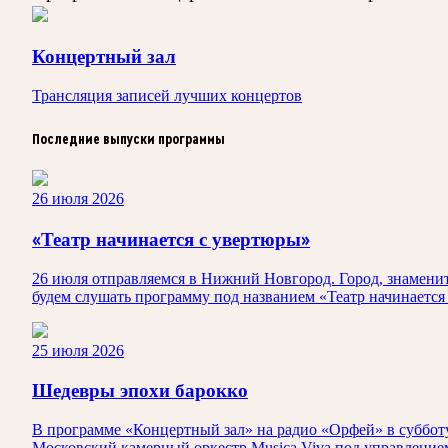
Концертный зал
Трансляция записей лучших концертов
Последние выпуски программы
26 июля 2026
«Театр начинается с увертюры»
26 июля отправляемся в Нижний Новгород. Город, знамени
будем слушать программу под названием «Театр начинаетс
25 июля 2026
Шедевры эпохи барокко
В программе «Концертный зал» на радио «Орфей» в субботу
Московский камерный оркестр Musica Viva под управлением