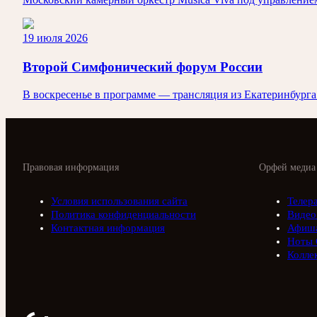
19 июля 2026
Второй Симфонический форум России
В воскресенье в программе — трансляция из Екатеринбург
Правовая информация
Орфей медиа
Условия использования сайта
Телер
Политика конфиденциальности
Видео
Контактная информация
Афиш
Ноты 
Колле