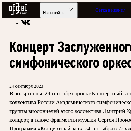
Радио Орфей
Сетка вещания
Радио классической музыки «Орфей»
Программы в эфире
Наши сайты
Концерт Заслуженног
симфонического орке
24 сентября 2023
В воскресенье 24 сентября проект Концертный за
коллектива России Академического симфоническог
группы виолончелей этого коллектива Дмитрий Х
концерт, а также фрагменты музыки Сергея Прокоф
Программа «Концертный зал». 24 сентября в 22 ч