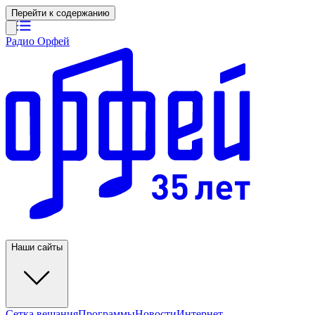
Перейти к содержанию
Радио Орфей
Наши сайты
Сетка вещания
Программы
Новости
Интернет-