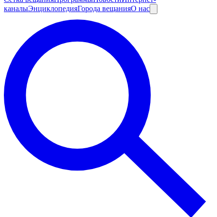
каналы
Энциклопедия
Города вещания
О нас