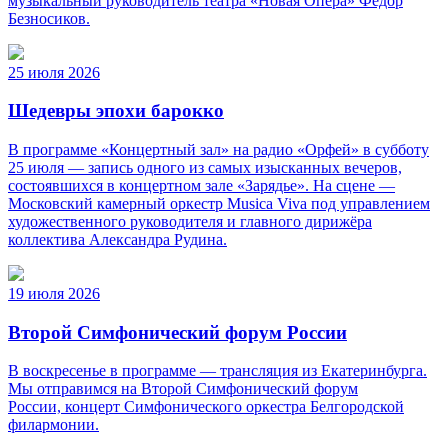
музыкальный руководитель театра «Новая Опера» Фёдор
Безносиков.
25 июля 2026
Шедевры эпохи барокко
В программе «Концертный зал» на радио «Орфей» в субботу
25 июля — запись одного из самых изысканных вечеров,
состоявшихся в концертном зале «Зарядье». На сцене —
Московский камерный оркестр Musica Viva под управлением
художественного руководителя и главного дирижёра
коллектива Александра Рудина.
19 июля 2026
Второй Симфонический форум России
В воскресенье в программе — трансляция из Екатеринбурга.
Мы отправимся на Второй Симфонический форум
России, концерт Симфонического оркестра Белгородской
филармонии.