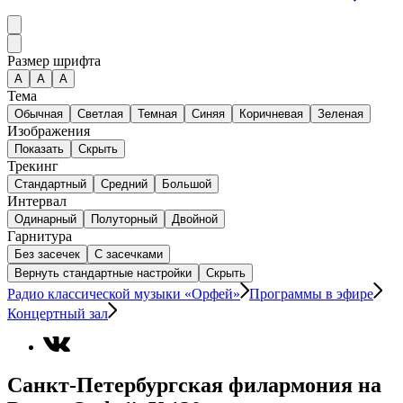
Размер шрифта
А
A
A
Тема
Обычная
Светлая
Темная
Синяя
Коричневая
Зеленая
Изображения
Показать
Скрыть
Трекинг
Стандартный
Средний
Большой
Интервал
Одинарный
Полуторный
Двойной
Гарнитура
Без засечек
С засечками
Вернуть стандартные настройки
Скрыть
Радио классической музыки «Орфей»
Программы в эфире
Концертный зал
Санкт-Петербургская филармония на