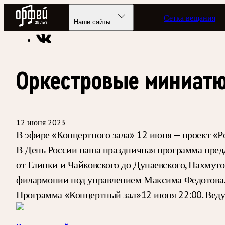
Радио Орфей
Сетка вещания
Радио классической музыки «Орфей»
Программы в эфире
Наши сайты
Оркестровые миниат
12 июня 2023
В эфире «Концертного зала» 12 июня — проект «Р
В День России наша праздничная программа пред
от Глинки и Чайковского до Дунаевского, Пахму
филармонии под управлением Максима Федотова. З
Программа «Концертный зал»12 июня 22:00. Вед