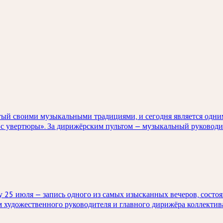
тый своими музыкальными традициями, и сегодня является одни
 с увертюры». За дирижёрским пультом — музыкальный руководи
 25 июля — запись одного из самых изысканных вечеров, состоя
 художественного руководителя и главного дирижёра коллектив