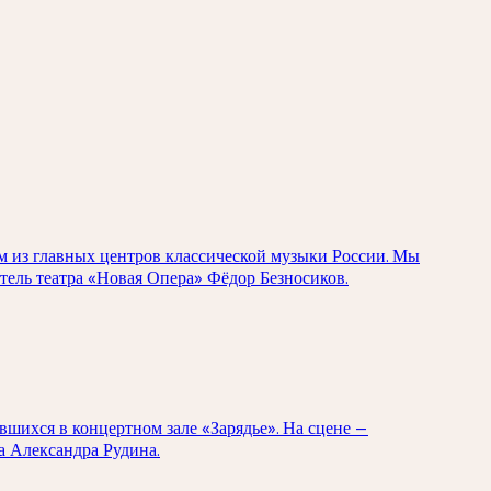
м из главных центров классической музыки России. Мы
тель театра «Новая Опера» Фёдор Безносиков.
вшихся в концертном зале «Зарядье». На сцене —
а Александра Рудина.