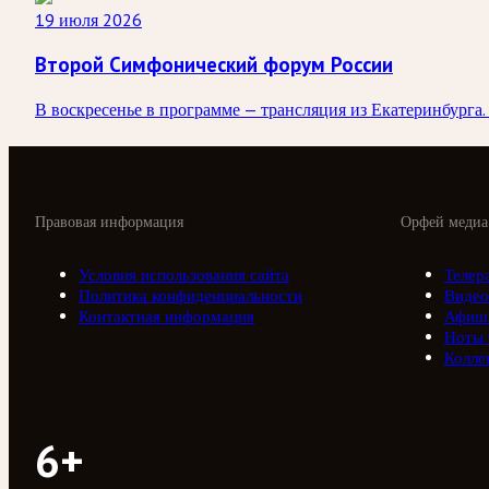
19 июля 2026
Второй Симфонический форум России
В воскресенье в программе — трансляция из Екатеринбург
Правовая информация
Орфей медиа
Условия использования сайта
Телер
Политика конфиденциальности
Видео
Контактная информация
Афиш
Ноты
Колле
6+