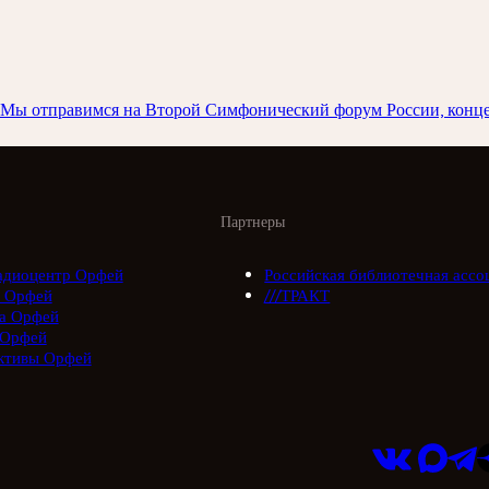
а. Мы отправимся на Второй Симфонический форум России, конц
Партнеры
адиоцентр Орфей
Российская библиотечная ассо
 Орфей
///ТРАКТ
а Орфей
 Орфей
ктивы Орфей