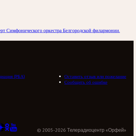
ерт Симфонического оркестра Белгородской филармонии.
циация (РБА)
Оставить отзыв или пожелание
Сообщить об ошибке
©
2005
-
2026
Телерадиоцентр «Орфей»