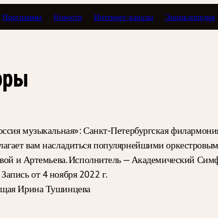
Программы
Новости
Интернет-каналы
Энциклопедия
Концертный зал
юры
оссия музыкальная»: Санкт-Петербургская филармони
лагает вам насладиться популярнейшими оркестровым
товой и Артемьева. Исполнитель — Академический Сим
апись от 4 ноября 2022 г.
ущая Ирина Тушинцева