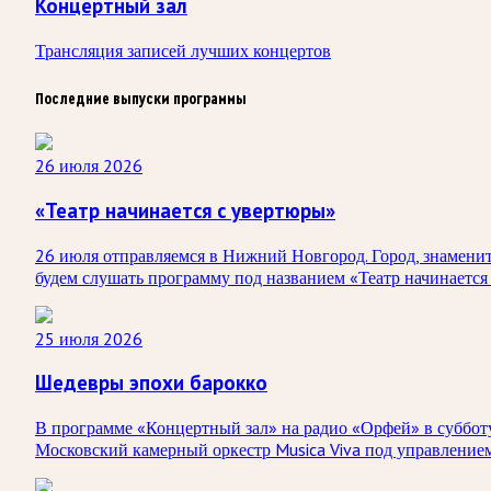
Концертный зал
Трансляция записей лучших концертов
Последние выпуски программы
26 июля 2026
«Театр начинается с увертюры»
26 июля отправляемся в Нижний Новгород. Город, знамени
будем слушать программу под названием «Театр начинается
25 июля 2026
Шедевры эпохи барокко
В программе «Концертный зал» на радио «Орфей» в субботу
Московский камерный оркестр Musica Viva под управлением