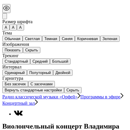
Размер шрифта
А
A
A
Тема
Обычная
Светлая
Темная
Синяя
Коричневая
Зеленая
Изображения
Показать
Скрыть
Трекинг
Стандартный
Средний
Большой
Интервал
Одинарный
Полуторный
Двойной
Гарнитура
Без засечек
С засечками
Вернуть стандартные настройки
Скрыть
Радио классической музыки «Орфей»
Программы в эфире
Концертный зал
Виолончельный концерт Владимира