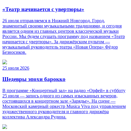
«Театр начинается с увертюры»
26 июля отправляемся в Нижний Новгород. Город,
знаменитый своими музыкальными традициями, и сегодня
является одним из главных центров классической музыки
России. Мы будем слушать программу под названием «Театр
начинается с увертюры». За дирижёрским пультом —
музыкальный руководитель театра «Новая Опера» Фёдор
Безносиков.
25 июля 2026
Шедевры эпохи барокко
В программе «Концертный зал» на радио «Орфей» в субботу
25 июля — запись одного из самых изысканных вечеров,
состоявшихся в концертном зале «Зарядье». На сцене —
Московский камерный оркестр Musica Viva под управлением
художественного руководителя и главного дирижёра
коллектива Александра Рудина.