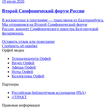
19 июля 2026
Второй Симфонический форум России
В воскресенье в программе — трансляция из Екатеринбурга.
Мы отправимся на Второй Симфонический форум
России, концерт Симфонического оркестра Белгородской
филармонии.
Оставить отзыв или пожелание
Сообщить об ошибке
Орфей медиа
Телерадиоцентр Орфей
Видео Орфей
Афиша Орфей
Ноты Орфей
Коллективы Орфей
Партнеры
Российская библиотечная ассоциация (РБА)
///ТРАКТ
Правовая информация