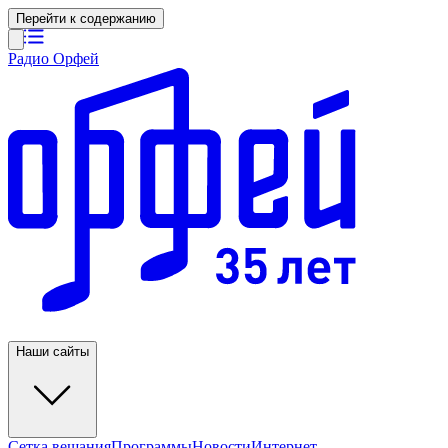
Перейти к содержанию
Радио Орфей
Наши сайты
Сетка вещания
Программы
Новости
Интернет-