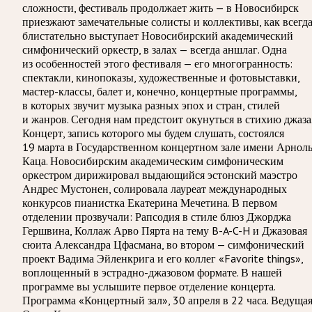
сложности, фестиваль продолжает жить — в Новосибирск
приезжают замечательные солисты и коллективы, как всегд
блистательно выступает Новосибирский академический
симфонический оркестр, в залах — всегда аншлаг. Одна
из особенностей этого фестиваля — его многогранность:
спектакли, кинопоказы, художественные и фотовыставки,
мастер-классы, балет и, конечно, концертные программы,
в которых звучит музыка разных эпох и стран, стилей
и жанров. Сегодня нам предстоит окунуться в стихию джаза
Концерт, запись которого мы будем слушать, состоялся
19 марта в Государственном концертном зале имени Арнол
Каца. Новосибирским академическим симфоническим
оркестром дирижировал выдающийся эстонский маэстро
Андрес Мустонен, солировала лауреат международных
конкурсов пианистка Екатерина Мечетина. В первом
отделении прозвучали: Рапсодия в стиле блюз Джорджа
Гершвина, Коллаж Арво Пярта на тему B-A-C-H и Джазовая
сюита Александра Цфасмана, во втором — симфонический
проект Вадима Эйленкрига и его коллег «Favorite things»,
воплощенный в эстрадно-джазовом формате. В нашей
программе вы услышите первое отделение концерта.
Программа «Концертный зал», 30 апреля в 22 часа. Ведуща