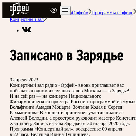
Радио Орфей
Радио классической музыки «Орфей»
Программы в эфире
Концертный зал
Записано в Зарядье
9 апреля 2023
Концертный зал радио «Орфей» вновь приглашает вас
побывать в одном из лучших залов Москвы — в Зарядье!
И на сей раз — на концерте Национального
Филармонического оркестра России с программой из музы
Вольфганга Амадея Моцарта, Золтана Кодая и Сергея
Рахманинова. В концерте принимает участие пианист
Алексей Володин, а оркестром руководит маэстро Констан
Хватынец. Запись из зала Зарядье от 24 ноября 2020 года.
Программа «Концертный зал», воскресенье 09 апреля
в 22 часа. Ведущая Ирина Тушинцева.