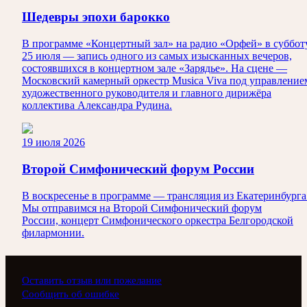
Шедевры эпохи барокко
В программе «Концертный зал» на радио «Орфей» в суббот
25 июля — запись одного из самых изысканных вечеров,
состоявшихся в концертном зале «Зарядье». На сцене —
Московский камерный оркестр Musica Viva под управление
художественного руководителя и главного дирижёра
коллектива Александра Рудина.
19 июля 2026
Второй Симфонический форум России
В воскресенье в программе — трансляция из Екатеринбурга
Мы отправимся на Второй Симфонический форум
России, концерт Симфонического оркестра Белгородской
филармонии.
Оставить отзыв или пожелание
Сообщить об ошибке