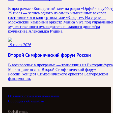
В программе «Концертный зал» на радио «Орфей» в суббот
25 июля — запись одного из самых изысканных вечеров,
состоявшихся в концертном зале «Зарядье». На сцене —
Московский камерный оркестр Musica Viva под управление
художественного руководителя и главного дирижёра
коллектива Александра Рудина.
19 июля 2026
Второй Симфонический форум России
В воскресенье в программе — трансляция из Екатеринбурга
Мы отправимся на Второй Симфонический форум
России, концерт Симфонического оркестра Белгородской
филармонии.
Оставить отзыв или пожелание
Сообщить об ошибке
Орфей медиа