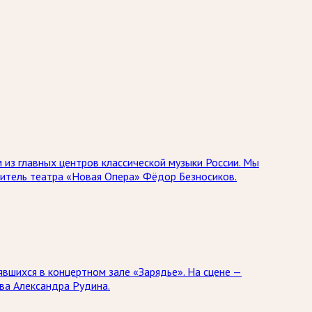
 из главных центров классической музыки России. Мы
дитель театра «Новая Опера» Фёдор Безносиков.
явшихся в концертном зале «Зарядье». На сцене —
ва Александра Рудина.