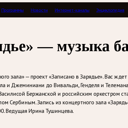
Программы
Новости
Интернет-каналы
Энциклопедия
Концертный зал
ядье» — музыка б
го зала» — проект «Записано в Зарядье». Вас жде
лла и Джеминиани до Вивальди, Генделя и Телеман
Василисой Бержанской и российским оркестром ст
м Сербиным. Запись из концертного зала «Зарядье»
00. Ведущая Ирина Тушинцева.