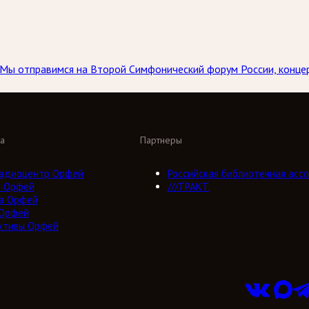
а. Мы отправимся на Второй Симфонический форум России, конц
а
Партнеры
адиоцентр Орфей
Российская библиотечная ассо
о Орфей
///ТРАКТ
а Орфей
 Орфей
ктивы Орфей