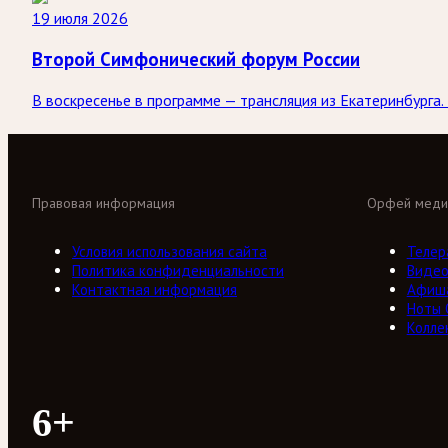
19 июля 2026
Второй Симфонический форум России
В воскресенье в программе — трансляция из Екатеринбург
Правовая информация
Орфей меди
Условия использования сайта
Телер
Политика конфиденциальности
Виде
Контактная информация
Афиш
Ноты
Колле
6+