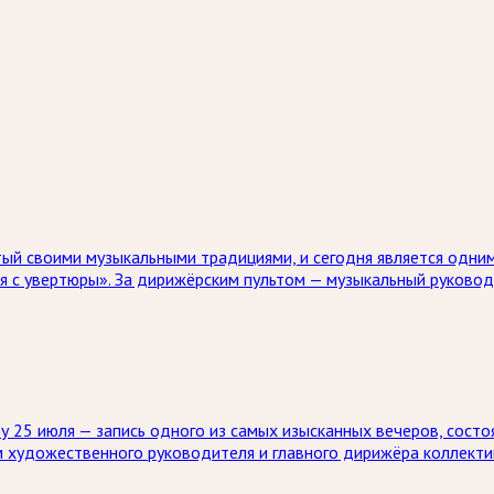
ый своими музыкальными традициями, и сегодня является одним
я с увертюры». За дирижёрским пультом — музыкальный руково
 25 июля — запись одного из самых изысканных вечеров, состо
м художественного руководителя и главного дирижёра коллекти