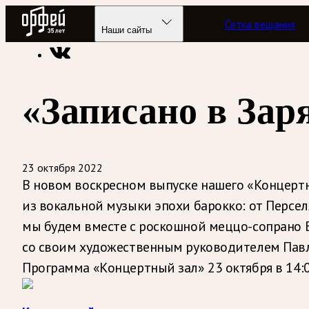
Радио Орфей
Сетка вещания
Радио классической музыки «Орфей»
Программы в эфире
Наши сайты
«Записано в Зар
23 октября 2022
В новом воскресном выпуске нашего «Концертно
из вокальной музыки эпохи барокко: от Персе
мы будем вместе с роскошной меццо-сопрано 
со своим художественным руководителем Павло
Программа «Концертный зал» 23 октября в 14: