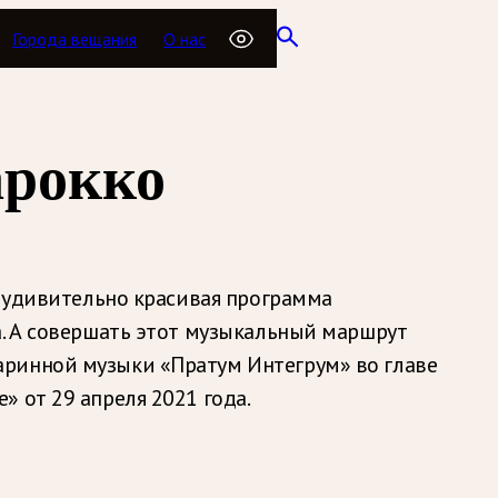
Города вещания
О нас
арокко
т удивительно красивая программа
а. А совершать этот музыкальный маршрут
аринной музыки «Пратум Интегрум» во главе
 от 29 апреля 2021 года.