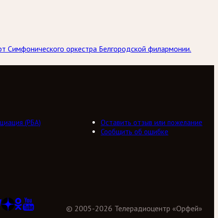
ерт Симфонического оркестра Белгородской филармонии.
циация (РБА)
Оставить отзыв или пожелание
Сообщить об ошибке
©
2005
-
2026
Телерадиоцентр «Орфей»