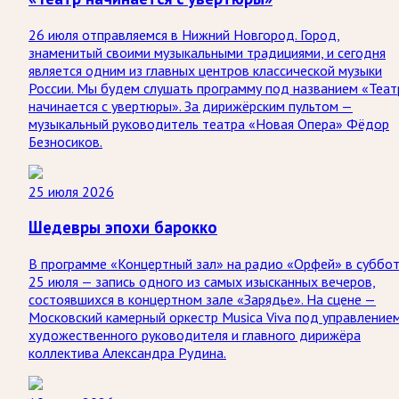
26 июля отправляемся в Нижний Новгород. Город,
знаменитый своими музыкальными традициями, и сегодня
является одним из главных центров классической музыки
России. Мы будем слушать программу под названием «Теат
начинается с увертюры». За дирижёрским пультом —
музыкальный руководитель театра «Новая Опера» Фёдор
Безносиков.
25 июля 2026
Шедевры эпохи барокко
В программе «Концертный зал» на радио «Орфей» в суббо
25 июля — запись одного из самых изысканных вечеров,
состоявшихся в концертном зале «Зарядье». На сцене —
Московский камерный оркестр Musica Viva под управление
художественного руководителя и главного дирижёра
коллектива Александра Рудина.