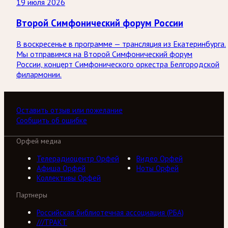
19 июля 2026
Второй Симфонический форум России
В воскресенье в программе — трансляция из Екатеринбурга.
Мы отправимся на Второй Симфонический форум
России, концерт Симфонического оркестра Белгородской
филармонии.
Оставить отзыв или пожелание
Сообщить об ошибке
Орфей медиа
Телерадиоцентр Орфей
Видео Орфей
Афиша Орфей
Ноты Орфей
Коллективы Орфей
Партнеры
Российская библиотечная ассоциация (РБА)
///ТРАКТ