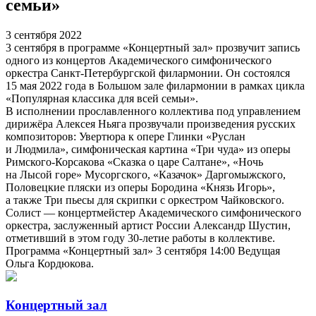
семьи»
3 сентября 2022
3 сентября в программе «Концертный зал» прозвучит запись
одного из концертов Академического симфонического
оркестра Санкт-Петербургской филармонии. Он состоялся
15 мая 2022 года в Большом зале филармонии в рамках цикла
«Популярная классика для всей семьи».
В исполнении прославленного коллектива под управлением
дирижёра Алексея Ньяга прозвучали произведения русских
композиторов: Увертюра к опере Глинки «Руслан
и Людмила», симфоническая картина «Три чуда» из оперы
Римского-Корсакова «Сказка о царе Салтане», «Ночь
на Лысой горе» Мусоргского, «Казачок» Даргомыжского,
Половецкие пляски из оперы Бородина «Князь Игорь»,
а также Три пьесы для скрипки с оркестром Чайковского.
Солист — концертмейстер Академического симфонического
оркестра, заслуженный артист России Александр Шустин,
отметивший в этом году 30-летие работы в коллективе.
Программа «Концертный зал» 3 сентября 14:00 Ведущая
Ольга Кордюкова.
Концертный зал