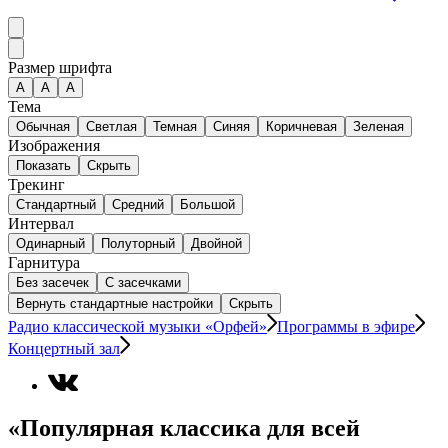
Размер шрифта
А
A
A
Тема
Обычная
Светлая
Темная
Синяя
Коричневая
Зеленая
Изображения
Показать
Скрыть
Трекинг
Стандартный
Средний
Большой
Интервал
Одинарный
Полуторный
Двойной
Гарнитура
Без засечек
С засечками
Вернуть стандартные настройки
Скрыть
Радио классической музыки «Орфей»
Программы в эфире
Концертный зал
«Популярная классика для всей