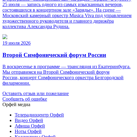
25 июля — запись одного из самых изысканных вечеров,
состоявшихся в концертном зале «Зарядье». На сцене —
Московский камерный оркестр Musica Viva под управлением
художественного руководителя и главного дирижёра
коллектива Александра Рудина.
19 июля 2026
Второй Симфонический форум России
В воскресенье в программе — трансляция из Екатеринбурга.
Мы отправимся на Второй Симфонический форум
России, концерт Симфонического оркестра Белгородской
филармонии.
Оставить отзыв или пожелание
Сообщить об ошибке
Орфей медиа
Телерадиоцентр Орфей
Видео Орфей
Афиша Орфей
Ноты Орфей
Коллективы Орфей