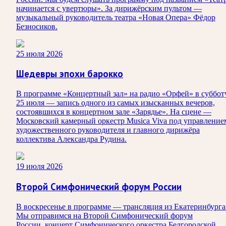
начинается с увертюры». За дирижёрским пультом —
музыкальный руководитель театра «Новая Опера» Фёдор
Безносиков.
25 июля 2026
Шедевры эпохи барокко
В программе «Концертный зал» на радио «Орфей» в суббот
25 июля — запись одного из самых изысканных вечеров,
состоявшихся в концертном зале «Зарядье». На сцене —
Московский камерный оркестр Musica Viva под управление
художественного руководителя и главного дирижёра
коллектива Александра Рудина.
19 июля 2026
Второй Симфонический форум России
В воскресенье в программе — трансляция из Екатеринбурга
Мы отправимся на Второй Симфонический форум
России, концерт Симфонического оркестра Белгородской