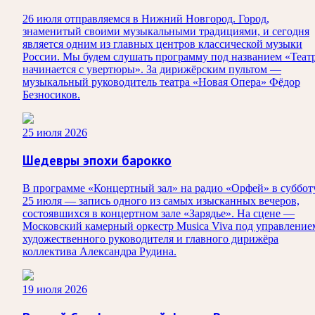
26 июля отправляемся в Нижний Новгород. Город,
знаменитый своими музыкальными традициями, и сегодня
является одним из главных центров классической музыки
России. Мы будем слушать программу под названием «Теат
начинается с увертюры». За дирижёрским пультом —
музыкальный руководитель театра «Новая Опера» Фёдор
Безносиков.
25 июля 2026
Шедевры эпохи барокко
В программе «Концертный зал» на радио «Орфей» в суббот
25 июля — запись одного из самых изысканных вечеров,
состоявшихся в концертном зале «Зарядье». На сцене —
Московский камерный оркестр Musica Viva под управление
художественного руководителя и главного дирижёра
коллектива Александра Рудина.
19 июля 2026