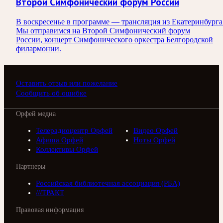
Второй Симфонический форум России
В воскресенье в программе — трансляция из Екатеринбурга
Мы отправимся на Второй Симфонический форум
России, концерт Симфонического оркестра Белгородской
филармонии.
Оставить отзыв или пожелание
Сообщить об ошибке
Орфей медиа
Телерадиоцентр Орфей
Видео Орфей
Афиша Орфей
Ноты Орфей
Коллективы Орфей
Партнеры
Российская библиотечная ассоциация (РБА)
///ТРАКТ
Правовая информация