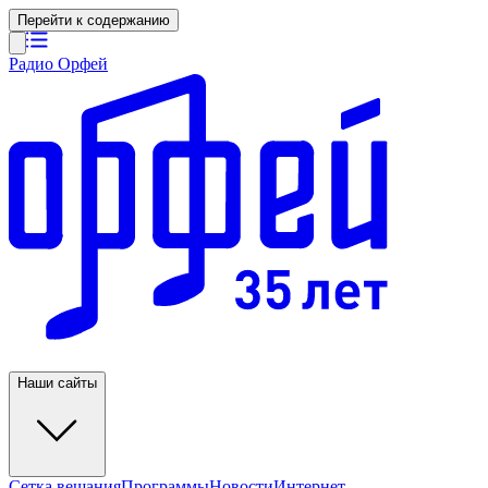
Перейти к содержанию
Радио Орфей
Наши сайты
Сетка вещания
Программы
Новости
Интернет-