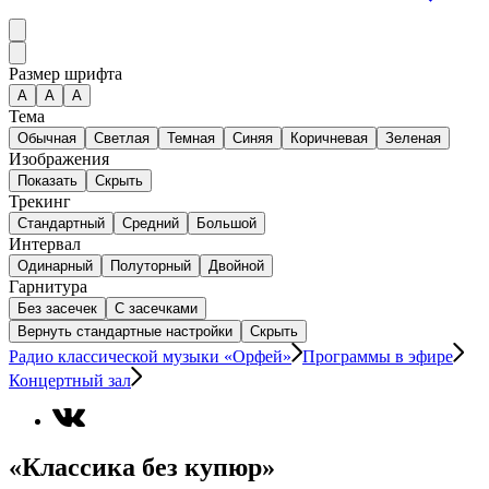
Размер шрифта
А
A
A
Тема
Обычная
Светлая
Темная
Синяя
Коричневая
Зеленая
Изображения
Показать
Скрыть
Трекинг
Стандартный
Средний
Большой
Интервал
Одинарный
Полуторный
Двойной
Гарнитура
Без засечек
С засечками
Вернуть стандартные настройки
Скрыть
Радио классической музыки «Орфей»
Программы в эфире
Концертный зал
«Классика без купюр»