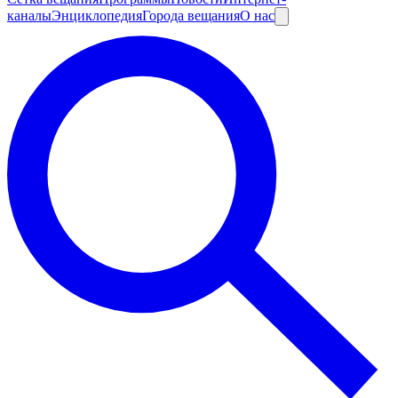
каналы
Энциклопедия
Города вещания
О нас