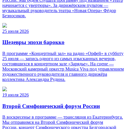
России. Мы будем слушать программу под названием «Театр
начинается с увертюры». За дирижёрским пультом —
музыкальный руководитель театра «Новая Опера» Фёдор
Безносиков.
25 июля 2026
Шедевры эпохи барокко
В программе «Концертный зал» на радио «Орфей» в субботу
25 июля — запись одного из самых изысканных вечеров,
состоявшихся в концертном зале «Зарядье». На сцене —
Московский камерный оркестр Musica Viva под управлением
художественного руководителя и главного дирижёра
коллектива Александра Рудина.
19 июля 2026
Второй Симфонический форум России
В воскресенье в программе — трансляция из Екатеринбурга.
Мы отправимся на Второй Симфонический форум
России, концерт Симфонического оркестра Белгородской