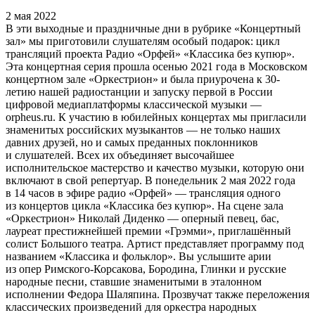
2 мая 2022
В эти выходные и праздничные дни в рубрике «Концертный
зал» мы приготовили слушателям особый подарок: цикл
трансляций проекта Радио «Орфей» «Классика без купюр».
Эта концертная серия прошла осенью 2021 года в Московском
концертном зале «Оркестрион» и была приурочена к 30-
летию нашей радиостанции и запуску первой в России
цифровой медиаплатформы классической музыки —
orpheus.ru. К участию в юбилейных концертах мы пригласили
знаменитых российских музыкантов — не только наших
давних друзей, но и самых преданных поклонников
и слушателей. Всех их объединяет высочайшее
исполнительское мастерство и качество музыки, которую они
включают в свой репертуар. В понедельник 2 мая 2022 года
в 14 часов в эфире радио «Орфей» — трансляция одного
из концертов цикла «Классика без купюр». На сцене зала
«Оркестрион» Николай Диденко — оперный певец, бас,
лауреат престижнейшей премии «Грэмми», приглашённый
солист Большого театра. Артист представляет программу под
названием «Классика и фольклор». Вы услышите арии
из опер Римского-Корсакова, Бородина, Глинки и русские
народные песни, ставшие знаменитыми в эталонном
исполнении Федора Шаляпина. Прозвучат также переложения
классических произведений для оркестра народных