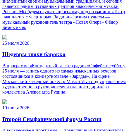
знаменитый своими музыкальными традициями, и сегодня
является одним из главных центров классической музыки
России. Мы будем слушать программу под названием «Театр
начинается с увертюры». За дирижёрским пультом —
музыкальный руководитель театра «Новая Опера» Фёдор
Безносиков.
25 июля 2026
Шедевры эпохи барокко
В программе «Концертный зал» на радио «Орфей» в субботу
25 июля — запись одного из самых изысканных вечеров,
состоявшихся в концертном зале «Зарядье». На сцене —
Московский камерный оркестр Musica Viva под управлением
художественного руководителя и главного дирижёра
коллектива Александра Рудина.
19 июля 2026
Второй Симфонический форум России
В воскресенье в программе — трансляция из Екатеринбурга.