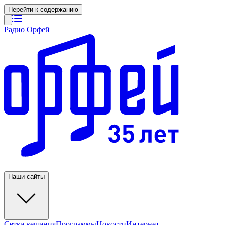
Перейти к содержанию
Радио Орфей
Наши сайты
Сетка вещания
Программы
Новости
Интернет-