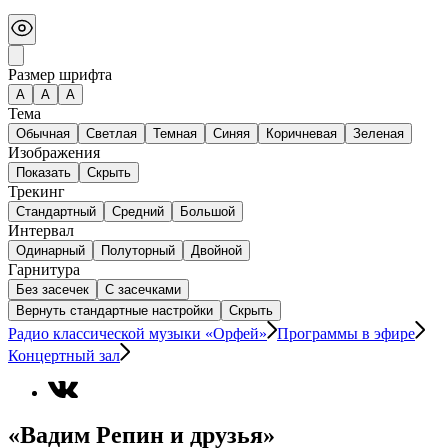
Размер шрифта
А
A
A
Тема
Обычная
Светлая
Темная
Синяя
Коричневая
Зеленая
Изображения
Показать
Скрыть
Трекинг
Стандартный
Средний
Большой
Интервал
Одинарный
Полуторный
Двойной
Гарнитура
Без засечек
С засечками
Вернуть стандартные настройки
Скрыть
Радио классической музыки «Орфей»
Программы в эфире
Концертный зал
«Вадим Репин и друзья»