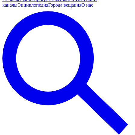
каналы
Энциклопедия
Города вещания
О нас