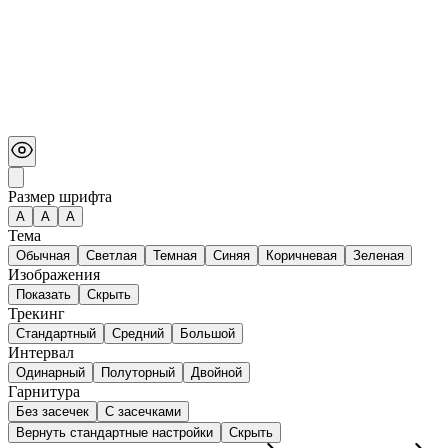
Размер шрифта
А
A
A
Тема
Обычная
Светлая
Темная
Синяя
Коричневая
Зеленая
Изображения
Показать
Скрыть
Трекинг
Стандартный
Средний
Большой
Интервал
Одинарный
Полуторный
Двойной
Гарнитура
Без засечек
С засечками
Вернуть стандартные настройки
Скрыть