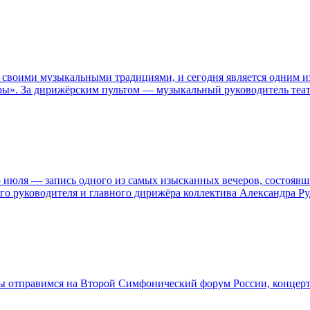
 своими музыкальными традициями, и сегодня является одним и
юры». За дирижёрским пультом — музыкальный руководитель теа
 июля — запись одного из самых изысканных вечеров, состоявш
го руководителя и главного дирижёра коллектива Александра Ру
Мы отправимся на Второй Симфонический форум России, концер