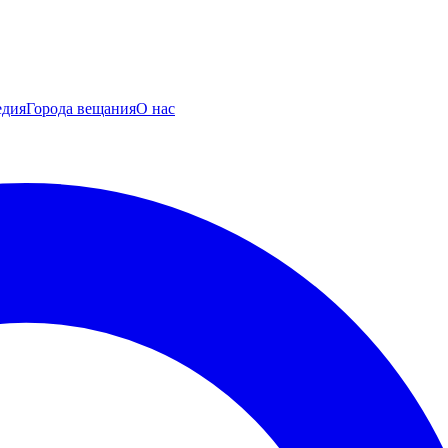
едия
Города вещания
О нас