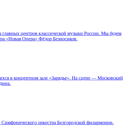
з главных центров классической музыки России. Мы будем
тра «Новая Опера» Фёдор Безносиков.
ихся в концертном зале «Зарядье». На сцене — Московский
дина.
т Симфонического оркестра Белгородской филармонии.