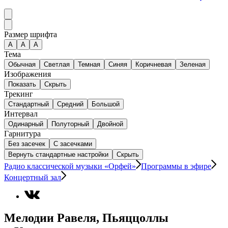
Размер шрифта
А
A
A
Тема
Обычная
Светлая
Темная
Синяя
Коричневая
Зеленая
Изображения
Показать
Скрыть
Трекинг
Стандартный
Средний
Большой
Интервал
Одинарный
Полуторный
Двойной
Гарнитура
Без засечек
С засечками
Вернуть стандартные настройки
Скрыть
Радио классической музыки «Орфей»
Программы в эфире
Концертный зал
Мелодии Равеля, Пьяццоллы