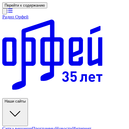
Перейти к содержанию
Радио Орфей
Наши сайты
Сетка вещания
Программы
Новости
Интернет-