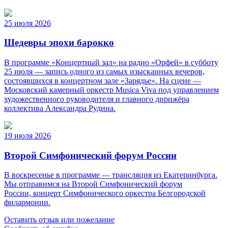
25 июля 2026
Шедевры эпохи барокко
В программе «Концертный зал» на радио «Орфей» в субботу
25 июля — запись одного из самых изысканных вечеров,
состоявшихся в концертном зале «Зарядье». На сцене —
Московский камерный оркестр Musica Viva под управлением
художественного руководителя и главного дирижёра
коллектива Александра Рудина.
19 июля 2026
Второй Симфонический форум России
В воскресенье в программе — трансляция из Екатеринбурга.
Мы отправимся на Второй Симфонический форум
России, концерт Симфонического оркестра Белгородской
филармонии.
Оставить отзыв или пожелание