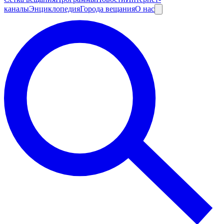
каналы
Энциклопедия
Города вещания
О нас