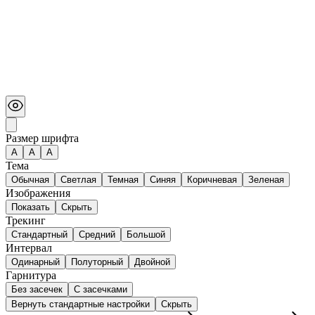
Размер шрифта
А
A
A
Тема
Обычная
Светлая
Темная
Синяя
Коричневая
Зеленая
Изображения
Показать
Скрыть
Трекинг
Стандартный
Средний
Большой
Интервал
Одинарный
Полуторный
Двойной
Гарнитура
Без засечек
С засечками
Вернуть стандартные настройки
Скрыть