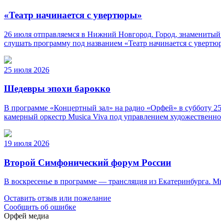
«Театр начинается с увертюры»
26 июля отправляемся в Нижний Новгород. Город, знаменитый
слушать программу под названием «Театр начинается с уверт
25 июля 2026
Шедевры эпохи барокко
В программе «Концертный зал» на радио «Орфей» в субботу 25
камерный оркестр Musica Viva под управлением художественно
19 июля 2026
Второй Симфонический форум России
В воскресенье в программе — трансляция из Екатеринбурга. 
Оставить отзыв или пожелание
Сообщить об ошибке
Орфей медиа