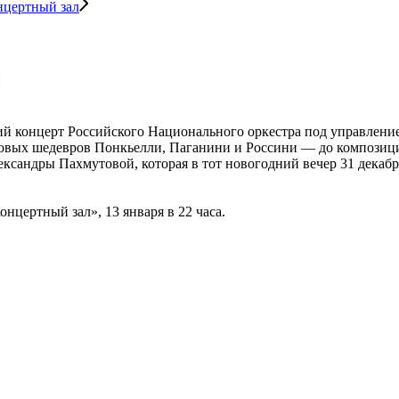
нцертный зал
ы
ий концерт Российского Национального оркестра под управлен
тровых шедевров Понкьелли, Паганини и Россини — до композиц
ександры Пахмутовой, которая в тот новогодний вечер 31 декабря
цертный зал», 13 января в 22 часа.