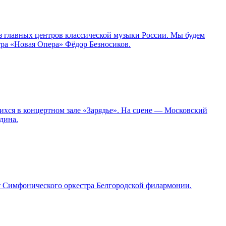
з главных центров классической музыки России. Мы будем
тра «Новая Опера» Фёдор Безносиков.
ихся в концертном зале «Зарядье». На сцене — Московский
дина.
т Симфонического оркестра Белгородской филармонии.