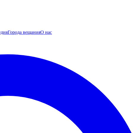
едия
Города вещания
О нас