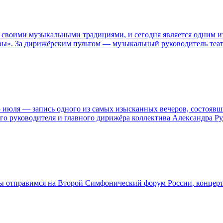
 своими музыкальными традициями, и сегодня является одним и
юры». За дирижёрским пультом — музыкальный руководитель теа
 июля — запись одного из самых изысканных вечеров, состоявш
го руководителя и главного дирижёра коллектива Александра Ру
Мы отправимся на Второй Симфонический форум России, концер