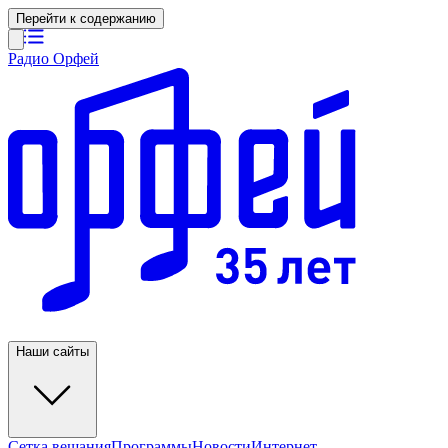
Перейти к содержанию
Радио Орфей
Наши сайты
Сетка вещания
Программы
Новости
Интернет-