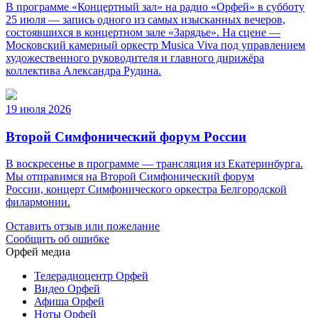
В программе «Концертный зал» на радио «Орфей» в субботу
25 июля — запись одного из самых изысканных вечеров,
состоявшихся в концертном зале «Зарядье». На сцене —
Московский камерный оркестр Musica Viva под управлением
художественного руководителя и главного дирижёра
коллектива Александра Рудина.
19 июля 2026
Второй Симфонический форум России
В воскресенье в программе — трансляция из Екатеринбурга.
Мы отправимся на Второй Симфонический форум
России, концерт Симфонического оркестра Белгородской
филармонии.
Оставить отзыв или пожелание
Сообщить об ошибке
Орфей медиа
Телерадиоцентр Орфей
Видео Орфей
Афиша Орфей
Ноты Орфей