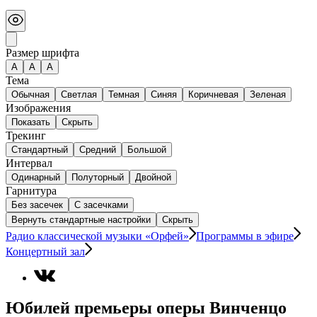
Размер шрифта
А
A
A
Тема
Обычная
Светлая
Темная
Синяя
Коричневая
Зеленая
Изображения
Показать
Скрыть
Трекинг
Стандартный
Средний
Большой
Интервал
Одинарный
Полуторный
Двойной
Гарнитура
Без засечек
С засечками
Вернуть стандартные настройки
Скрыть
Радио классической музыки «Орфей»
Программы в эфире
Концертный зал
Юбилей премьеры оперы Винченцо