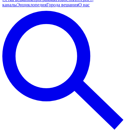
каналы
Энциклопедия
Города вещания
О нас