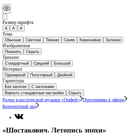
Размер шрифта
А
A
A
Тема
Обычная
Светлая
Темная
Синяя
Коричневая
Зеленая
Изображения
Показать
Скрыть
Трекинг
Стандартный
Средний
Большой
Интервал
Одинарный
Полуторный
Двойной
Гарнитура
Без засечек
С засечками
Вернуть стандартные настройки
Скрыть
Радио классической музыки «Орфей»
Программы в эфире
Концертный зал
«Шостакович. Летопись эпохи»