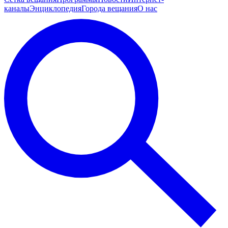
каналы
Энциклопедия
Города вещания
О нас