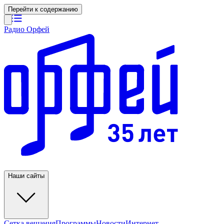
Перейти к содержанию
Радио Орфей
Наши сайты
Сетка вещания
Программы
Новости
Интернет-