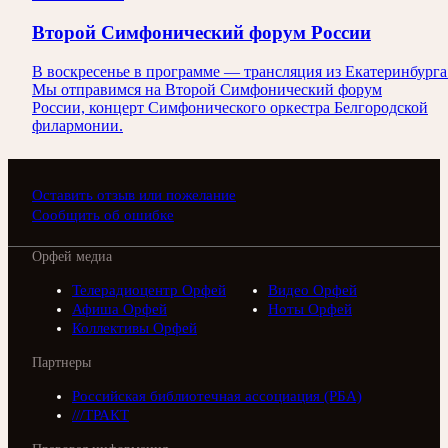
Второй Симфонический форум России
В воскресенье в программе — трансляция из Екатеринбурга
Мы отправимся на Второй Симфонический форум
России, концерт Симфонического оркестра Белгородской
филармонии.
Оставить отзыв или пожелание
Сообщить об ошибке
Орфей медиа
Телерадиоцентр Орфей
Видео Орфей
Афиша Орфей
Ноты Орфей
Коллективы Орфей
Партнеры
Российская библиотечная ассоциация (РБА)
///ТРАКТ