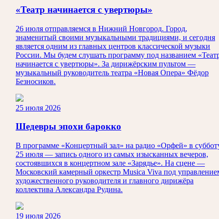
«Театр начинается с увертюры»
26 июля отправляемся в Нижний Новгород. Город,
знаменитый своими музыкальными традициями, и сегодня
является одним из главных центров классической музыки
России. Мы будем слушать программу под названием «Теат
начинается с увертюры». За дирижёрским пультом —
музыкальный руководитель театра «Новая Опера» Фёдор
Безносиков.
25 июля 2026
Шедевры эпохи барокко
В программе «Концертный зал» на радио «Орфей» в суббот
25 июля — запись одного из самых изысканных вечеров,
состоявшихся в концертном зале «Зарядье». На сцене —
Московский камерный оркестр Musica Viva под управление
художественного руководителя и главного дирижёра
коллектива Александра Рудина.
19 июля 2026