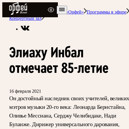
Радио Орфей
Радио классической музыки «Орфей»
Программы в эфире
Концертный зал
Элиаху Инбал
отмечает 85-летие
16 февраля 2021
Он достойный наследник своих учителей, велики
мэтров музыки 20-го века: Леонарда Бернстайна,
Оливье Мессиана, Серджу Челибидаке, Нади
Буланже. Дирижер универсального дарования,