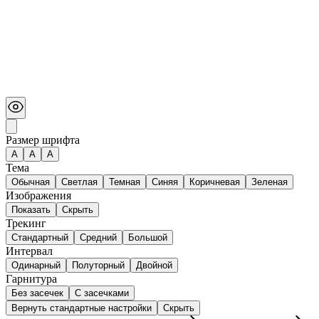
Размер шрифта
А
A
A
Тема
Обычная
Светлая
Темная
Синяя
Коричневая
Зеленая
Изображения
Показать
Скрыть
Трекинг
Стандартный
Средний
Большой
Интервал
Одинарный
Полуторный
Двойной
Гарнитура
Без засечек
С засечками
Вернуть стандартные настройки
Скрыть