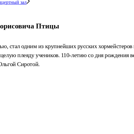
нцертный зал
 Борисовича Птицы
ью, стал одним из крупнейших русских хормейстеров и
елую плеяду учеников. 110-летию со дня рождения ве
Ольгой Сиротой.