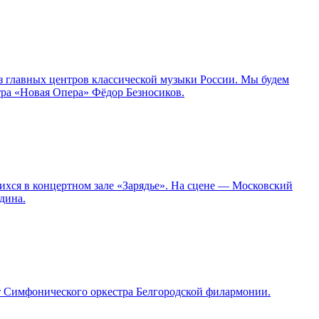
з главных центров классической музыки России. Мы будем
тра «Новая Опера» Фёдор Безносиков.
ихся в концертном зале «Зарядье». На сцене — Московский
дина.
т Симфонического оркестра Белгородской филармонии.