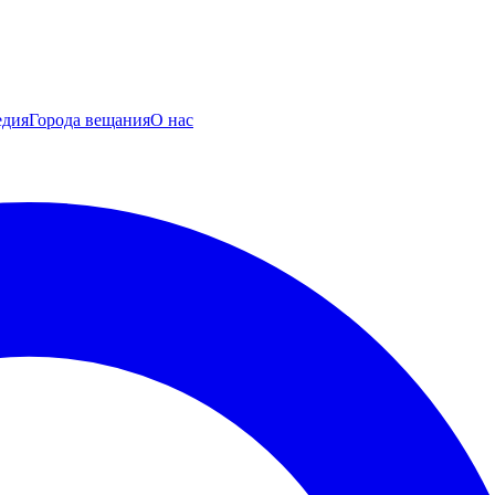
едия
Города вещания
О нас