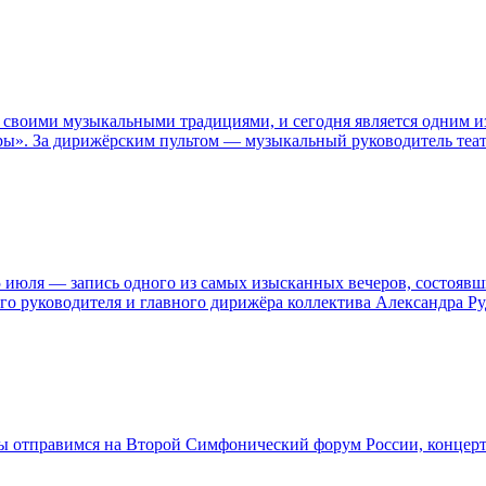
 своими музыкальными традициями, и сегодня является одним и
юры». За дирижёрским пультом — музыкальный руководитель теа
 июля — запись одного из самых изысканных вечеров, состоявш
го руководителя и главного дирижёра коллектива Александра Ру
Мы отправимся на Второй Симфонический форум России, концер