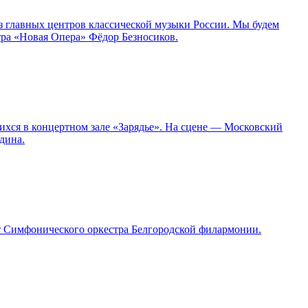
з главных центров классической музыки России. Мы будем
тра «Новая Опера» Фёдор Безносиков.
ихся в концертном зале «Зарядье». На сцене — Московский
дина.
т Симфонического оркестра Белгородской филармонии.