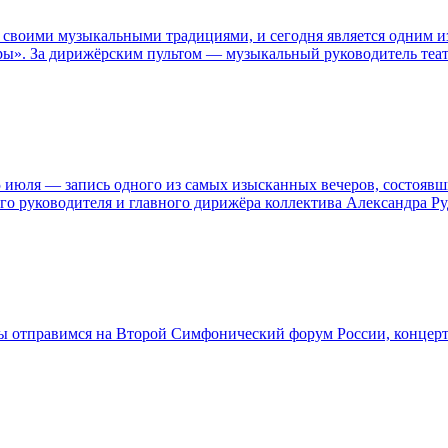
 своими музыкальными традициями, и сегодня является одним и
юры». За дирижёрским пультом — музыкальный руководитель теа
 июля — запись одного из самых изысканных вечеров, состоявш
го руководителя и главного дирижёра коллектива Александра Ру
Мы отправимся на Второй Симфонический форум России, концер