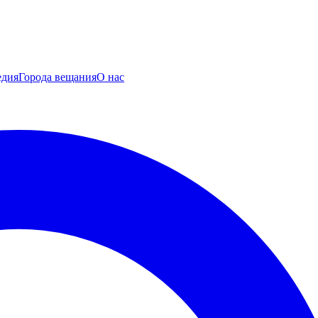
едия
Города вещания
О нас