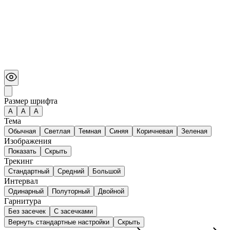
Размер шрифта
А
A
A
Тема
Обычная
Светлая
Темная
Синяя
Коричневая
Зеленая
Изображения
Показать
Скрыть
Трекинг
Стандартный
Средний
Большой
Интервал
Одинарный
Полуторный
Двойной
Гарнитура
Без засечек
С засечками
Вернуть стандартные настройки
Скрыть