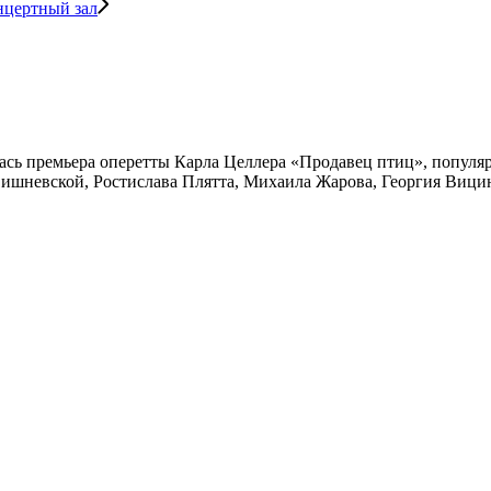
нцертный зал
ялась премьера оперетты Карла Целлера «Продавец птиц», попул
ишневской, Ростислава Плятта, Михаила Жарова, Георгия Вицин