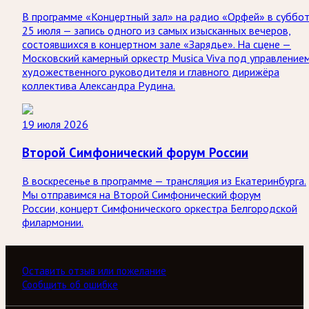
В программе «Концертный зал» на радио «Орфей» в суббо
25 июля — запись одного из самых изысканных вечеров,
состоявшихся в концертном зале «Зарядье». На сцене —
Московский камерный оркестр Musica Viva под управление
художественного руководителя и главного дирижёра
коллектива Александра Рудина.
19 июля 2026
Второй Симфонический форум России
В воскресенье в программе — трансляция из Екатеринбурга.
Мы отправимся на Второй Симфонический форум
России, концерт Симфонического оркестра Белгородской
филармонии.
Оставить отзыв или пожелание
Сообщить об ошибке