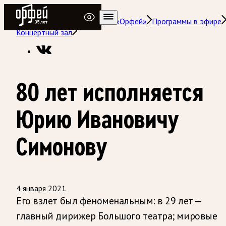
Радио Орфей
Радио классической музыки «Орфей»
Программы в эфире
Концертный зал
80 лет исполняется
Юрию Ивановичу
Симонову
4 января 2021
Его взлет был феноменальным: в 29 лет —
главный дирижер Большого театра; мировые