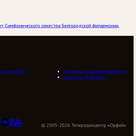
ерт Симфонического оркестра Белгородской филармонии.
циация (РБА)
Оставить отзыв или пожелание
Сообщить об ошибке
©
2005
-
2026
Телерадиоцентр «Орфей»