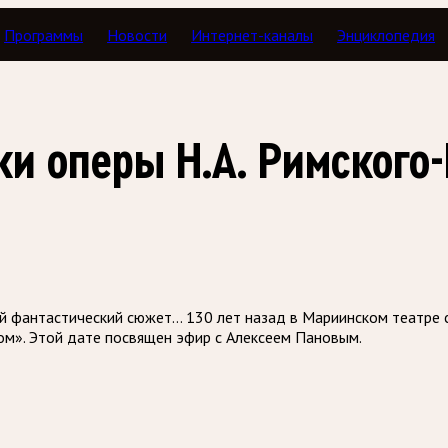
Программы
Новости
Интернет-каналы
Энциклопедия
Концертный зал
ки оперы Н.А. Римского
ий фантастический сюжет… 130 лет назад в Мариинском театре 
м». Этой дате посвящен эфир с Алексеем Пановым.