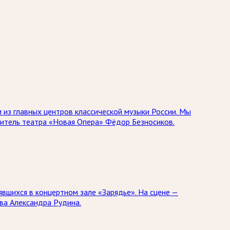
 из главных центров классической музыки России. Мы
дитель театра «Новая Опера» Фёдор Безносиков.
явшихся в концертном зале «Зарядье». На сцене —
ва Александра Рудина.