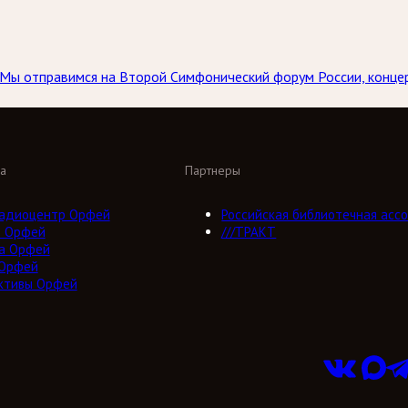
а. Мы отправимся на Второй Симфонический форум России, конц
а
Партнеры
адиоцентр Орфей
Российская библиотечная ассо
о Орфей
///ТРАКТ
а Орфей
 Орфей
ктивы Орфей