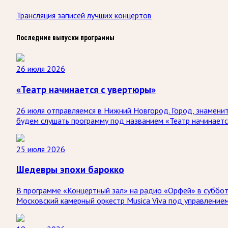
Трансляция записей лучших концертов
Последние выпуски программы
26 июля 2026
«Театр начинается с увертюры»
26 июля отправляемся в Нижний Новгород. Город, знаменит
будем слушать программу под названием «Театр начинаетс
25 июля 2026
Шедевры эпохи барокко
В программе «Концертный зал» на радио «Орфей» в субботу
Московский камерный оркестр Musica Viva под управление