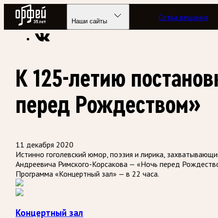
Радио Орфей
Сетка вещания
Радио классической музыки «Орфей»
Программы в эфире
Наши сайты
К 125-летию постанов
перед Рождеством»
11 декабря 2020
Истинно гоголевский юмор, поэзия и лирика, захватывающ
Андреевича Римского-Корсакова — «Ночь перед Рождество
Программа «Концертный зал» — в 22 часа.
Концертный зал