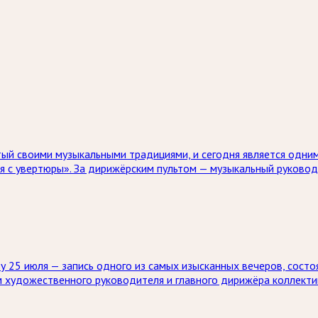
ый своими музыкальными традициями, и сегодня является одним
я с увертюры». За дирижёрским пультом — музыкальный руково
 25 июля — запись одного из самых изысканных вечеров, состо
м художественного руководителя и главного дирижёра коллекти