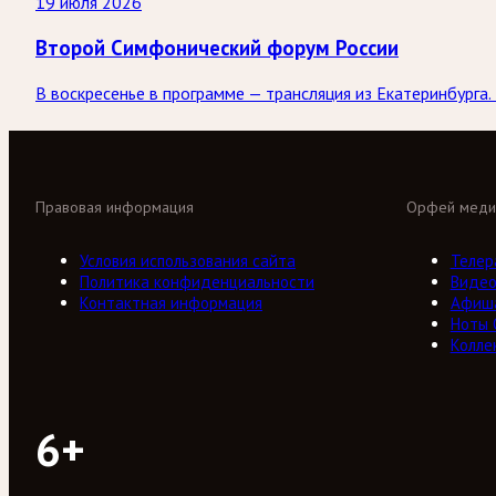
19 июля 2026
Второй Симфонический форум России
В воскресенье в программе — трансляция из Екатеринбург
Правовая информация
Орфей меди
Условия использования сайта
Телер
Политика конфиденциальности
Виде
Контактная информация
Афиш
Ноты
Колле
6+